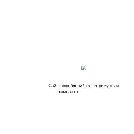
Сайт розроблений та підтримується
компанією
ZetWeb Studio