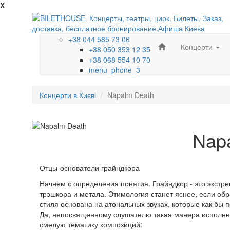
X
+38 044 585 73 06
Концерти
+38 050 353 12 35
+38 068 554 10 70
menu_phone_3
Концерти в Києві
Napalm Death
Nap
Отцы-основатели грайндкора
Начнем с определения понятия. Грайндкор - это экстр
трэшкора и метала. Этимология станет яснее, если обра
стиля основана на атональных звуках, которые как бы 
Да, непосвященному слушателю такая манера исполнен
смелую тематику композиций: