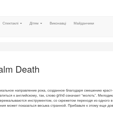
Спектаклі
Дітям
Виконавці
Майданчики
alm Death
емальное направление рока, созданное благодаря смешению краст-
титься к английскому, так, слово grind означает “молоть”. Мелодик
перемалываются инструментом, со скрежетом переходя из одного в
ия может показаться весьма странной. Прибавьте к этому еще до