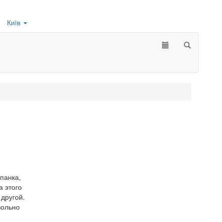
Київ
панка,
а этого
 другой.
вольно