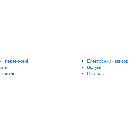
і, перенесені
Електронний квиток
вити
Відгуки
 квитків
Про нас