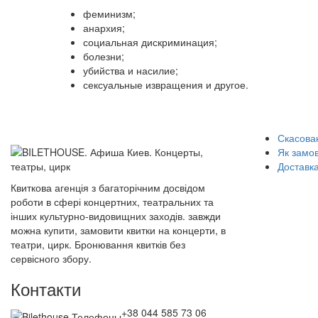
феминизм;
анархия;
социальная дискриминация;
болезни;
убийства и насилие;
сексуальные извращения и другое.
Скасован
Як замо
Доставка
Квиткова агенція з багаторічним досвідом
роботи в сфері концертних, театральних та
інших культурно-видовищних заходів. завжди
можна купити, замовити квитки на концерти, в
театри, цирк. Бронювання квитків без
сервісного збору.
Контакти
+38 044 585 73 06