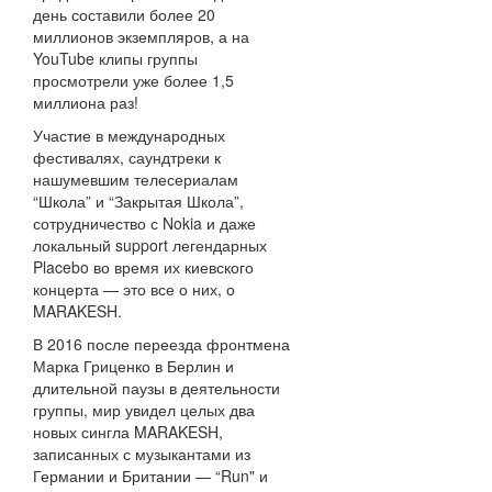
день составили более 20
миллионов экземпляров, а на
YouTube клипы группы
просмотрели уже более 1,5
миллиона раз!
Участие в международных
фестивалях, саундтреки к
нашумевшим телесериалам
“Школа” и “Закрытая Школа”,
сотрудничество с Nokia и даже
локальный support легендарных
Placebo во время их киевского
концерта — это все о них, о
MARAKESH.
В 2016 после переезда фронтмена
Марка Гриценко в Берлин и
длительной паузы в деятельности
группы, мир увидел целых два
новых сингла MARAKESH,
записанных с музыкантами из
Германии и Британии — “Run" и