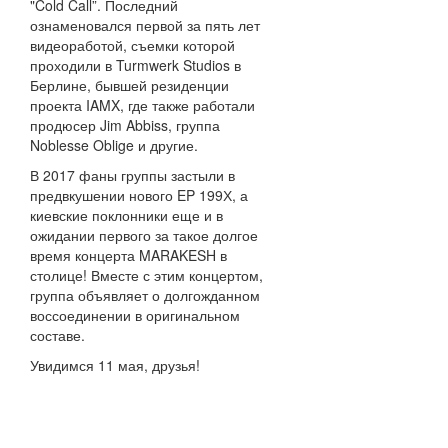
"Cold Call”. Последний
ознаменовался первой за пять лет
видеоработой, съемки которой
проходили в Turmwerk Studios в
Берлине, бывшей резиденции
проекта IAMX, где также работали
продюсер Jim Abbiss, группа
Noblesse Oblige и другие.
В 2017 фаны группы застыли в
предвкушении нового EP 199Х, а
киевские поклонники еще и в
ожидании первого за такое долгое
время концерта MARAKESH в
столице! Вместе с этим концертом,
группа объявляет о долгожданном
воссоединении в оригинальном
составе.
Увидимся 11 мая, друзья!