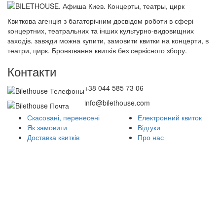
Квиткова агенція з багаторічним досвідом роботи в сфері
концертних, театральних та інших культурно-видовищних
заходів. завжди можна купити, замовити квитки на концерти, в
театри, цирк. Бронювання квитків без сервісного збору.
Контакти
+38 044 585 73 06
info@bilethouse.com
Скасовані, перенесені
Електронний квиток
Як замовити
Відгуки
Доставка квитків
Про нас