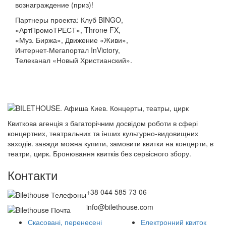
вознаграждение (приз)!
Партнеры проекта: Клуб BINGO,
«АртПромоТРЕСТ», Throne FX,
«Муз. Биржа», Движение «Живи»,
Интернет-Мегапортал InVictory,
Телеканал «Новый Христианский».
Квиткова агенція з багаторічним досвідом роботи в сфері
концертних, театральних та інших культурно-видовищних
заходів. завжди можна купити, замовити квитки на концерти, в
театри, цирк. Бронювання квитків без сервісного збору.
Контакти
+38 044 585 73 06
info@bilethouse.com
Скасовані, перенесені
Електронний квиток