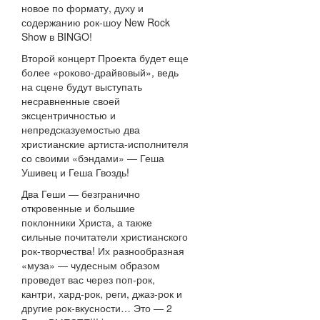
новое по формату, духу и
содержанию рок-шоу New Rock
Show в BINGO!
Второй концерт Проекта будет еще
более «роково-драйвовый», ведь
на сцене будут выступать
несравненные своей
эксцентричностью и
непредсказуемостью два
христианские артиста-исполнителя
со своими «бэндами» — Геша
Ушивец и Геша Гвоздь!
Два Геши — безгранично
откровенные и большие
поклонники Христа, а также
сильные почитатели христианского
рок-творчества! Их разнообразная
«муза» — чудесным образом
проведет вас через поп-рок,
кантри, хард-рок, реги, джаз-рок и
другие рок-вкусности… Это — 2