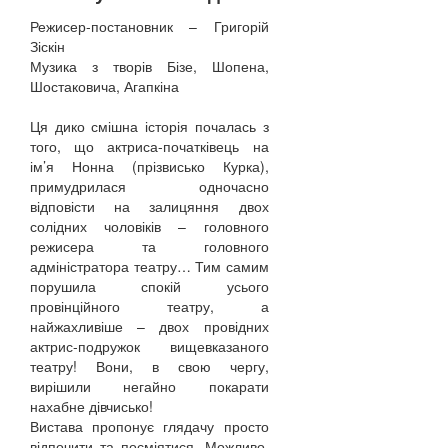
Режисер-постановник – Григорій
Зіскін
Музика з творів Бізе, Шопена,
Шостаковича, Агапкіна
Ця дико смішна історія почалась з
того, що актриса-початківець на
ім’я Нонна (прізвисько Курка),
примудрилася одночасно
відповісти на залицяння двох
солідних чоловіків – головного
режисера та головного
адміністратора театру… Тим самим
порушила спокій усього
провінційного театру, а
найжахливіше – двох провідних
актрис-подружок вищевказаного
театру! Вони, в свою чергу,
вирішили негайно покарати
нахабне дівчисько!
Вистава пропонує глядачу просто
відпочити та посміятися. Можливо,