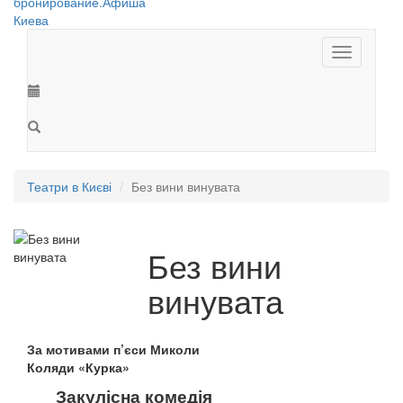
Toggle
navigation
Театри в Києві
Без вини винувата
Без вини
винувата
За мотивами п’єси Миколи
Коляди «Курка»
Закулісна комедія