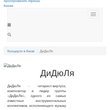
Toggle
navigation
Концерти в Києві
ДиДюЛя
ДиДюЛя
ДиДюЛя - гитарист-виртуоз,
композитор и лидер группы
«ДиДюЛя», одного из самых
известных инструментальных
коллективов, исполняющего музыку