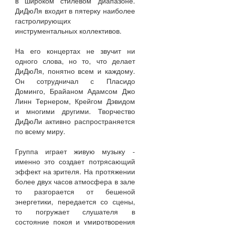
в широком стилевом диапазоне.
ДиДюЛя входит в пятерку наиболее
гастролирующих
инструментальных коллективов.
На его концертах не звучит ни
одного слова, но то, что делает
ДиДюЛя, понятно всем и каждому.
Он сотрудничал с Пласидо
Доминго, Брайаном Адамсом Джо
Линн Тернером, Крейгом Дэвидом
и многими другими. Творчество
ДиДюЛи активно распространяется
по всему миру.
Группа играет живую музыку -
именно это создает потрясающий
эффект на зрителя. На протяжении
более двух часов атмосфера в зале
то разгорается от бешеной
энергетики, передается со сцены,
то погружает слушателя в
состояние покоя и умиротворения