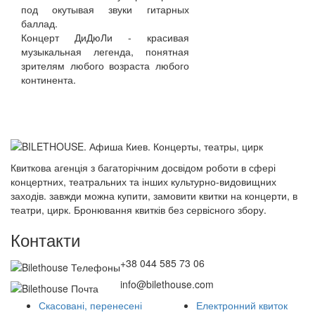
под окутывая звуки гитарных
баллад.
Концерт ДиДюЛи - красивая
музыкальная легенда, понятная
зрителям любого возраста любого
континента.
Квиткова агенція з багаторічним досвідом роботи в сфері
концертних, театральних та інших культурно-видовищних
заходів. завжди можна купити, замовити квитки на концерти, в
театри, цирк. Бронювання квитків без сервісного збору.
Контакти
+38 044 585 73 06
info@bilethouse.com
Скасовані, перенесені
Електронний квиток