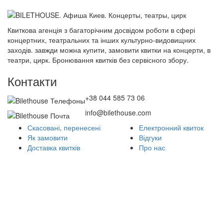
Квиткова агенція з багаторічним досвідом роботи в сфері
концертних, театральних та інших культурно-видовищних
заходів. завжди можна купити, замовити квитки на концерти, в
театри, цирк. Бронювання квитків без сервісного збору.
Контакти
+38 044 585 73 06
info@bilethouse.com
Скасовані, перенесені
Електронний квиток
Як замовити
Відгуки
Доставка квитків
Про нас