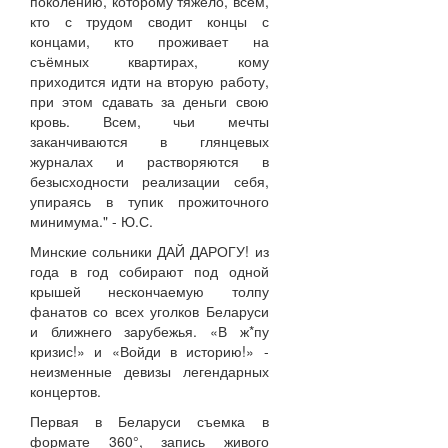
поколению, которому тяжело, всем,
кто с трудом сводит концы с
концами, кто проживает на
съёмных квартирах, кому
приходится идти на вторую работу,
при этом сдавать за деньги свою
кровь. Всем, чьи мечты
заканчиваются в глянцевых
журналах и растворяются в
безысходности реализации себя,
упираясь в тупик прожиточного
минимума." - Ю.С.
Минские сольники ДАЙ ДАРОГУ! из
года в год собирают под одной
крышей нескончаемую толпу
фанатов со всех уголков Беларуси
и ближнего зарубежья. «В ж*пу
кризис!» и «Войди в историю!» -
неизменные девизы легендарных
концертов.
Первая в Беларуси съемка в
формате 360°, запись живого