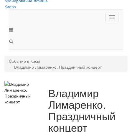
Toggle
navigation
Cобытие в Києві
Владимир Лимаренко. Праздничный концерт
Владимир
Лимаренко.
Праздничный
концерт