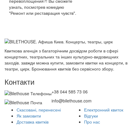
перевоплощения?! Вы сможете
узнать, посмотрев комедию
"Ремонт или реставрация чувств".
Квиткова агенція з багаторічним досвідом роботи в сфері
концертних, театральних та інших культурно-видовищних
заходів. завжди можна купити, замовити квитки на концерти, в
театри, цирк. Бронювання квитків без сервісного збору.
Контакти
+38 044 585 73 06
info@bilethouse.com
Скасовані, перенесені
Електронний квиток
Як замовити
Відгуки
Доставка квитків
Про нас