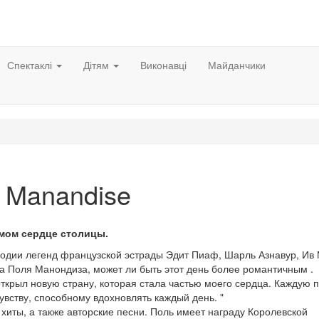
Спектаклі
Дітям
Виконавці
Майданчики
 Manandise
мом сердце столицы.
одии легенд французской эстрады Эдит Пиаф, Шарль Азнавур, Ив 
а Поля Манондиза, может ли быть этот день более романтичным .
открыл новую страну, которая стала частью моего сердца. Каждую 
увству, способному вдохновлять каждый день. "
хиты, а также авторские песни. Поль имеет награду Королевской