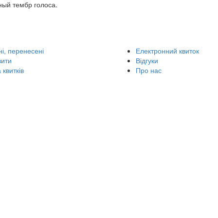
ный тембр голоса.
і, перенесені
Електронний квиток
вити
Відгуки
 квитків
Про нас