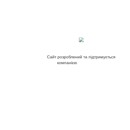
Сайт розроблений та підтримується
компанією
ZetWeb Studio