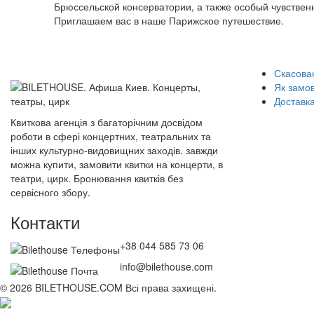
Брюссельской консерватории, а также особый чувствен
Приглашаем вас в наше Парижское путешествие.
Скасован
Як замо
Доставка
Квиткова агенція з багаторічним досвідом
роботи в сфері концертних, театральних та
інших культурно-видовищних заходів. завжди
можна купити, замовити квитки на концерти, в
театри, цирк. Бронювання квитків без
сервісного збору.
Контакти
+38 044 585 73 06
info@bilethouse.com
© 2026 BILETHOUSE.COM Всі права захищені.