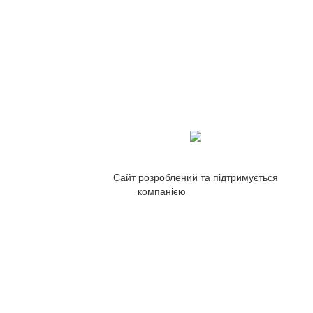
Сайт розроблений та підтримується
компанією
ZetWeb Studio