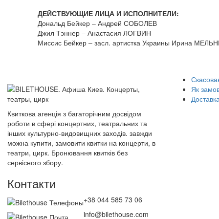
ДЕЙСТВУЮЩИЕ ЛИЦА И ИСПОЛНИТЕЛИ:
Дональд Бейкер – Андрей СОБОЛЕВ
Джил Тэннер – Анастасия ЛОГВИН
Миссис Бейкер – засл. артистка Украины Ирина МЕЛ
Скасован
Як замо
Доставка
Квиткова агенція з багаторічним досвідом
роботи в сфері концертних, театральних та
інших культурно-видовищних заходів. завжди
можна купити, замовити квитки на концерти, в
театри, цирк. Бронювання квитків без
сервісного збору.
Контакти
+38 044 585 73 06
info@bilethouse.com