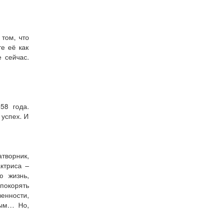
 том, что
те её как
е сейчас.
58 года.
успех. И
творник,
ктриса –
ю жизнь,
покорять
венности,
лым… Но,