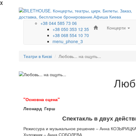
X
+38 044 585 73 06
Концерти
+38 050 353 12 35
+38 068 554 10 70
menu_phone_3
Театри в Києві
Любовь... на ощупь...
Любо
"Основна сцена"
Леонард Герш
Спектакль в двух действ
Режиссура и музыкальное решение – Анна КОЗЫРИЦК
Художник – Анна СОБОЛЕВА