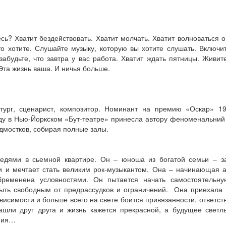
ь? Хватит бездействовать. Хватит молчать. Хватит волноваться о
что хотите. Слушайте музыку, которую вы хотите слушать. Включи
абудьте, что завтра у вас работа. Хватит ждать пятницы. Живит
 Эта жизнь ваша. И ничья больше.
ург, сценарист, композитор. Номинант на премию «Оскар» 19
ду в Нью-Йоркском «Бут-театре» принесла автору феноменальний 
одмостков, собирая полные залы.
дями в сьемной квартире. Он – юноша из богатой семьи – за
 и мечтает стать великим рок-музыкантом. Она – начинающая а
бременена условностями. Он пытается начать самостоятельну
быть свободным от предрассудков и ограничений. Она приехала 
ависимости и больше всего на свете боится привязанности, ответст
нашли друг друга и жизнь кажется прекрасной, а будущее свет
ения…