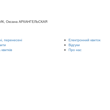
ЬНИК, Оксана АРХАНГЕЛЬСКАЯ
і, перенесені
Електронний квиток
вити
Відгуки
 квитків
Про нас