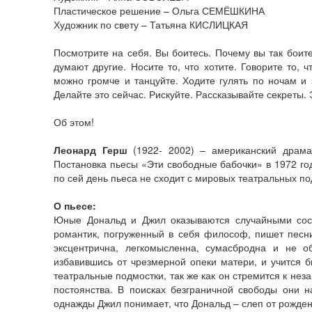
Пластическое решение – Ольга СЕМЁШКИНА
Художник по свету – Татьяна КИСЛИЦКАЯ
Посмотрите на себя. Вы боитесь. Почему вы так боитес
думают другие. Носите то, что хотите. Говорите то, 
можно громче и танцуйте. Ходите гулять по ночам и з
Делайте это сейчас. Рискуйте. Рассказывайте секреты.
Об этом!
Леонард Герш
(1922- 2002) – американский драмат
Постановка пьесы «Эти свободные бабочки» в 1972 го
по сей день пьеса не сходит с мировых театральных п
О пьесе:
Юные Дональд и Джил оказываются случайными сосе
романтик, погруженный в себя философ, пишет песни
эксцентрична, легкомысленна, сумасбродна и не о
избавившись от чрезмерной опеки матери, и учится 
театральные подмостки, так же как он стремится к нез
постоянства. В поисках безграничной свободы они 
однажды Джил понимает, что Дональд – слеп от рожд