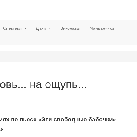
Спектаклі
Дітям
Виконавці
Майданчики
вь... на ощупь...
иях по пьесе «Эти свободные бабочки»
АЯ