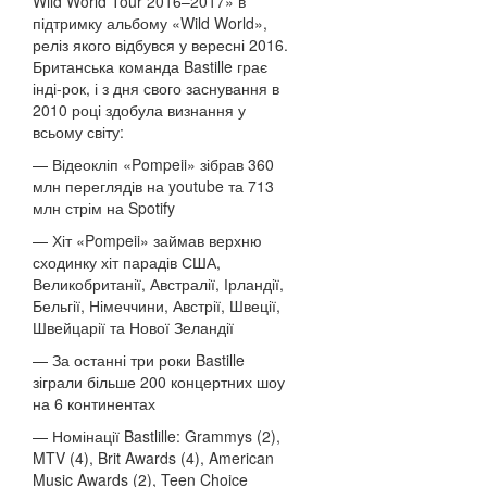
Wild World Tour 2016–2017» в
підтримку альбому «Wild World»,
реліз якого відбувся у вересні 2016.
Британська команда Bastille грає
інді-рок, і з дня свого заснування в
2010 році здобула визнання у
всьому світу:
— Відеокліп «Pompeii» зібрав 360
млн переглядів на youtube та 713
млн стрім на Spotify
— Хіт «Pompeii» займав верхню
сходинку хіт парадів США,
Великобританії, Австралії, Ірландії,
Бельгії, Німеччини, Австрії, Швеції,
Швейцарії та Нової Зеландії
— За останні три роки Bastille
зіграли більше 200 концертних шоу
на 6 континентах
— Номінації Bastlille: Grammys (2),
MTV (4), Brit Awards (4), American
Music Awards (2), Teen Choice