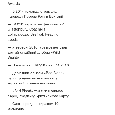
Awards
— В 2014 команда отримала
нагороду Прорив Року в Британії
— Bastille зіграли на фестивалях:
Glastonbury, Coachella,
Lollapalooza, Bestival, Reading,
Leeds
— У вересні 2016 гурт презентував
другий студійний альбом «Wild
World»
— Нова пісня «Hangin» на Fifa 2016
— Дебютний альбом «Bad Blood»
було продано по всьому світу
тиражом 3.7 мільйонів копій
— «Bad Blood» три тижні займав
першу сходинку Британського чарту
— Сингл продано тиражом 10
мільйонів