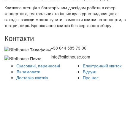
Квиткова агенція з багаторічним досвідом роботи в сфері
концертних, театральних та інших культурно-видовищних
заходів. завжди можна купити, замовити квитки на концерти, в
театри, цирк. Бронювання квитків без сервісного збору.
Контакти
+38 044 585 73 06
info@bilethouse.com
Скасовані, перенесені
Електронний квиток
Як замовити
Відгуки
Доставка квитків
Про нас