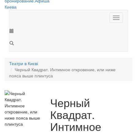
Toggle
navigation
Театри в Києві
Черный Квадрат. Интимное откровение, или ниже
пояса выше плинтуса
Черный
Квадрат.
Интимное