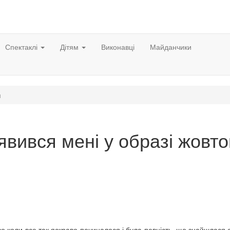
Спектаклі
Дітям
Виконавці
Майданчики
я
явився мені у образі жовто
 коли все так яскраво починалося і була певність, що знайшлася