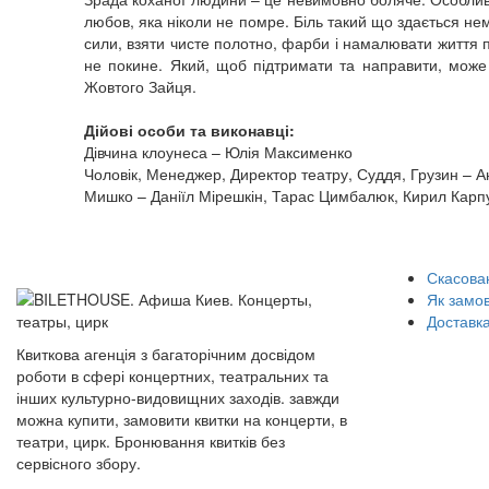
любов, яка ніколи не помре. Біль такий що здається нем
сили, взяти чисте полотно, фарби і намалювати життя 
не покине. Який, щоб підтримати та направити, може 
Жовтого Зайця.
Дійові особи та виконавці:
Дівчина клоунеса – Юлія Максименко
Чоловік, Менеджер, Директор театру, Суддя, Грузин – А
Мишко – Даніїл Мірешкін, Тарас Цимбалюк, Кирил Карп
Скасован
Як замо
Доставка
Квиткова агенція з багаторічним досвідом
роботи в сфері концертних, театральних та
інших культурно-видовищних заходів. завжди
можна купити, замовити квитки на концерти, в
театри, цирк. Бронювання квитків без
сервісного збору.