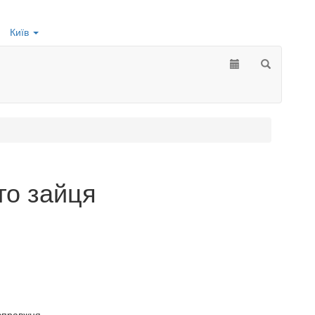
Київ
го зайця
 справжня