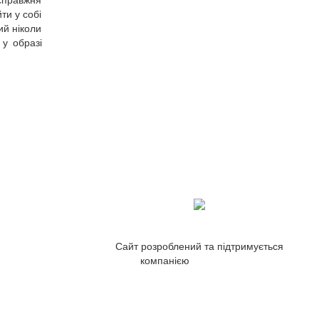
ти у собі
ий ніколи
 у образі
Сайт розроблений та підтримується
компанією
ZetWeb Studio