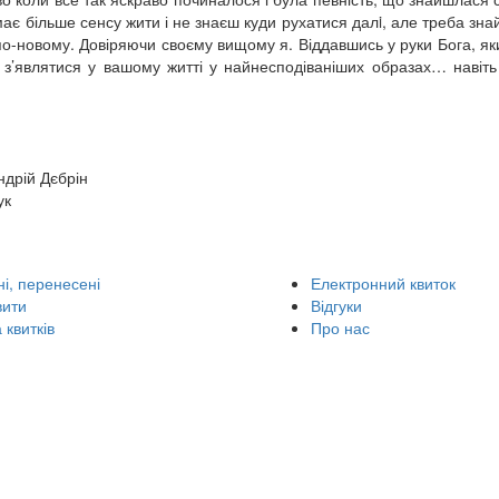
ає більше сенсу жити і не знаєш куди рухатися далi, але треба знай
по-новому. Довіряючи своєму вищому я. Віддавшись у руки Бога, як
з’являтися у вашому житті у найнесподіваніших образах… навіть
ндрій Дєбрін
ук
і, перенесені
Електронний квиток
вити
Відгуки
 квитків
Про нас