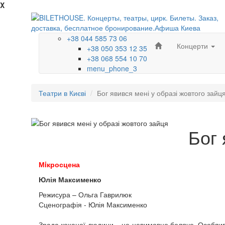
X
+38 044 585 73 06
Концерти
+38 050 353 12 35
+38 068 554 10 70
menu_phone_3
Театри в Києві
Бог явився мені у образі жовтого зайц
Бог 
Мiкросцена
Юлія Максименко
Режисура – Ольга Гаврилюк
Сценографія - Юлія Максименко
Зрада коханої людини – це невимовно боляче. Особливо