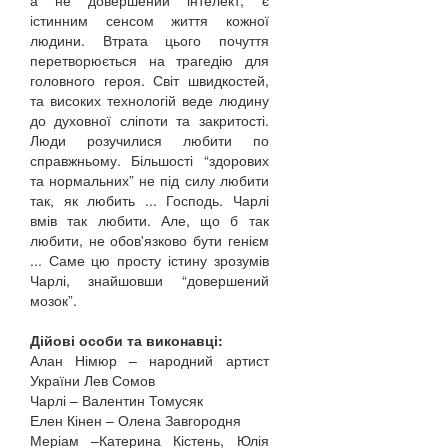
а не довершений інтелект, є
істинним сенсом життя кожної
людини. Втрата цього почуття
перетворюється на трагедію для
головного героя. Світ швидкостей,
та високих технологій веде людину
до духовної сліпоти та закритості.
Люди розучилися любити по
справжньому. Більшості “здорових
та нормальних” не під силу любити
так, як любить ... Господь. Чарлі
вмів так любити. Але, що б так
любити, не обов'язково бути генієм
... Саме цю просту істину зрозумів
Чарлі, знайшовши “довершений
мозок”.
Дійові особи та виконавці:
Алан Німюр – народний артист
України Лев Сомов
Чарлі – Валентин Томусяк
Елен Кінен – Олена Завгородня
Меріам –Катерина Кістень, Юлія