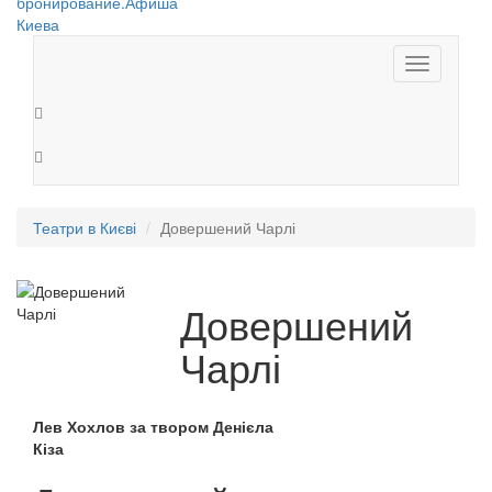
Toggle
navigation
Театри в Києві
Довершений Чарлі
Довершений
Чарлі
Лев Хохлов за твором Денієла
Кіза