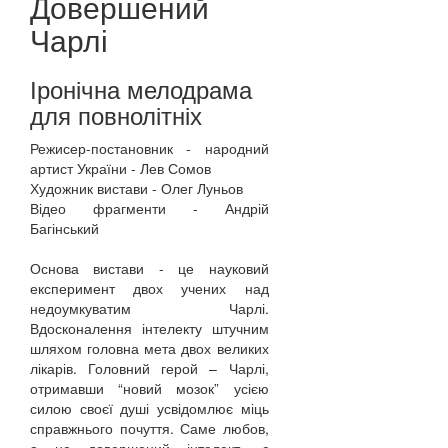
Довершений
Чарлі
Іронічна мелодрама
для повнолітніх
Режисер-постановник - народний
артист України - Лев Сомов
Художник вистави - Олег Луньов
Відео фрагменти - Андрій
Багінський
Основа вистави - це науковий
експеримент двох учених над
недоумкуватим Чарлі.
Вдосконалення інтелекту штучним
шляхом головна мета двох великих
лікарів. Головний герой – Чарлі,
отримавши “новий мозок” усією
силою своєї душі усвідомлює міць
справжнього почуття. Саме любов,