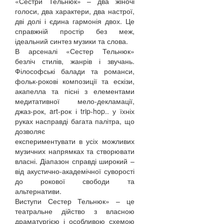
«Сестри Тельнюк» – два жіночі
голоси, два характери, два настрої,
дві долі і єдина гармонія двох. Це
справжній простір без меж,
ідеальний синтез музики та слова.
В арсеналі «Сестер Тельнюк»
безліч стилів, жанрів і звучань.
Філософські балади та романси,
фольк-рокові композиції та ескізи,
акапелла та пісні з елементами
медитативної мело-декламації,
джаз-рок, art-рок і trip-hop.. у їхніх
руках насправді багата палітра, що
дозволяє
експериментувати в усіх можливих
музичних напрямках та створювати
власні. Діапазон справді широкий –
від акустично-академічної суворості
до рокової свободи та
альтернативи.
Виступи Сестер Тельнюк» – це
театральне дійство з власною
драматургією і особливою схемою