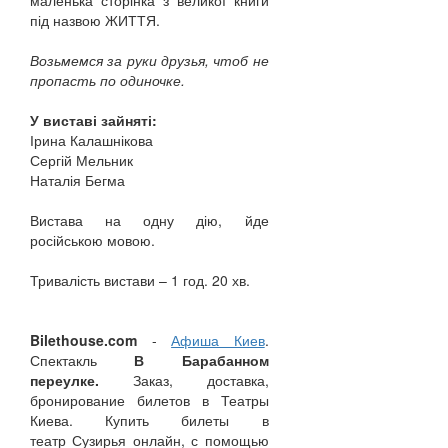
маленька сторінка з великої книги
під назвою ЖИТТЯ.
Возьмемся за руки друзья, чтоб не
пропасть по одиночке.
У виставі зайняті:
Ірина Калашнікова
Сергій Мельник
Наталія Бегма
Вистава на одну дію, йде
російською мовою.
Тривалість вистави – 1 год. 20 хв.
Bilethouse.com
-
Афиша Киев
.
Спектакль
В Барабанном
переулке.
Заказ, доставка,
бронирование билетов в Театры
Киева. Купить билеты в
театр Сузирья онлайн, с помощью