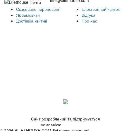
info@bilethouse.com
Скасовані, перенесені
Електронний квиток
Як замовити
Відгуки
Доставка квитків
Про нас
Сайт розроблений та підтримується
компанією
ZetWeb Studio
© 2026 BILETHOUSE.COM Всі права захищені.