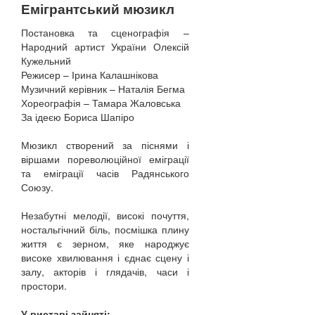
Емігрантський мюзикл
Постановка та сценографія –
Народний артист України Олексій
Кужельний
Режисер – Ірина Калашнікова
Музичний керівник – Наталія Бегма
Хореографія – Тамара Жаловська
За ідеєю Бориса Шапіро
Мюзикл створений за піснями і
віршами пореволюційної еміграції
та еміграції часів Радянського
Союзу.
Незабутні мелодії, високі почуття,
ностальгічний біль, посмішка плину
життя є зерном, яке народжує
високе хвилювання і єднає сцену і
залу, акторів і глядачів, часи і
простори.
У виставі зайняті: