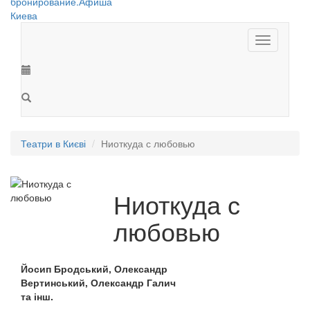
Toggle
navigation
Театри в Києві
Ниоткуда с любовью
Ниоткуда с
любовью
Йосип Бродський, Олександр
Вертинський, Олександр Галич
та інш.