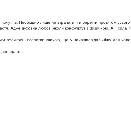
 почуттів. Необхідно лише не втрачати її й берегти протягом усього 
щастя. Адже духовна любов інколи конфліктує з фізичною. А її сила 
ки великою і всепоглинаючою, що у найвідповідальнішу для чоло
дане щастя.