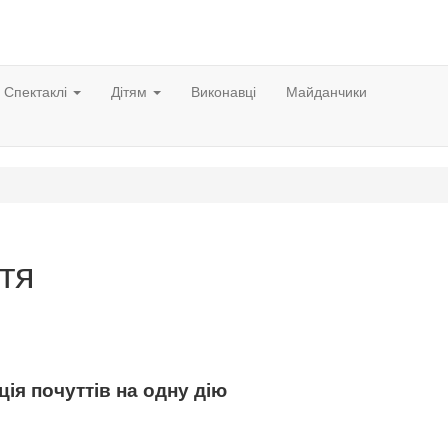
Спектаклі
Дітям
Виконавці
Майданчики
тя
ія почуттів на одну дію