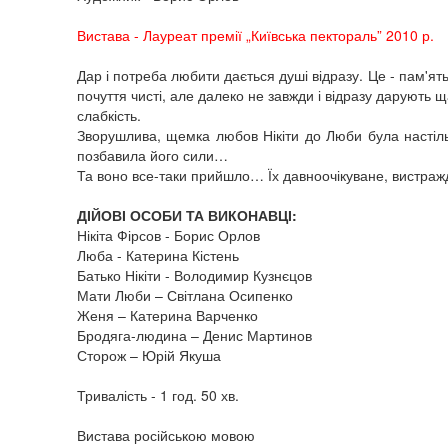
Вистава - Лауреат премії „Київська пектораль” 2010 р.
Дар і потреба любити дається душі відразу. Це - пам'ять
почуття чисті, але далеко не завжди і відразу дарують 
слабкість.
Зворушлива, щемка любов Нікіти до Люби була настіль
позбавила його сили…
Та воно все-таки прийшло… Їх давноочікуване, вистраж
ДІЙОВІ ОСОБИ ТА ВИКОНАВЦІ:
Нікіта Фірсов - Борис Орлов
Люба - Катерина Кістень
Батько Нікіти - Володимир Кузнєцов
Мати Люби – Світлана Осипенко
Женя – Катерина Варченко
Бродяга-людина – Денис Мартинов
Сторож – Юрій Якуша
Тривалість - 1 год. 50 хв.
Вистава російською мовою