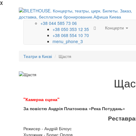
X
+38 044 585 73 06
Концерти
+38 050 353 12 35
+38 068 554 10 70
menu_phone_3
Театри в Києві
Щастя
Щас
"Камерна сцена"
За повістю Андрія Платонова «Река Потудань»
Реставрац
Режисер - Андрій Білоус
Художник - Борис Орлов