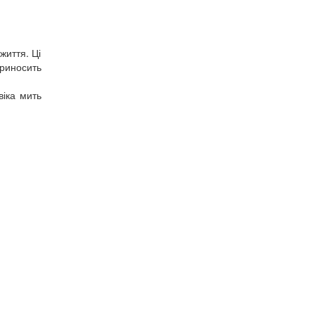
життя. Ці
приносить
віка мить