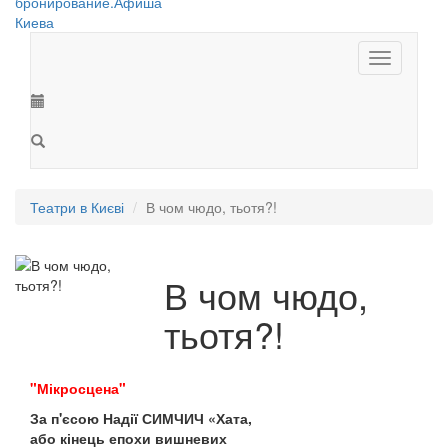
Toggle
navigation
Театри в Києві
В чом чюдо, тьотя?!
В чом чюдо,
тьотя?!
"Мікросцена"
За п'єсою Надії СИМЧИЧ «Хата,
або кінець епохи вишневих