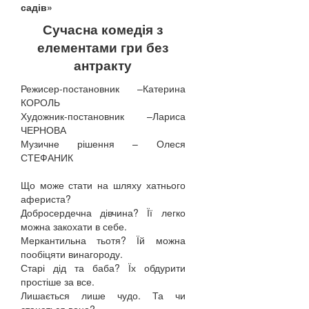
садів»
Сучасна комедія з
елементами гри без
антракту
Режисер-постановник –Катерина
КОРОЛЬ
Художник-постановник –Лариса
ЧЕРНОВА
Музичне рішення – Олеся
СТЕФАНИК
Що може стати на шляху хатнього
афериста?
Добросердечна дівчина? Її легко
можна закохати в себе.
Меркантильна тьотя? Їй можна
пообіцяти винагороду.
Старі дід та баба? Їх обдурити
простіше за все.
Лишається лише чудо. Та чи