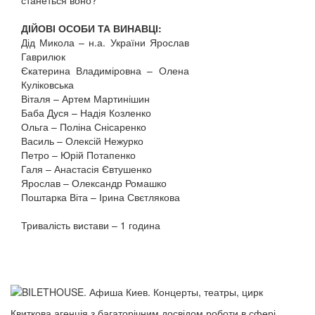
станеться воно?
ДІЙОВІ ОСОБИ ТА ВИНАВЦІ:
Дід Микола – н.а. України Ярослав
Гаврилюк
Єкатерина Владиміровна – Олена
Куліковська
Віталя – Артем Мартинішин
Баба Дуся – Надія Козленко
Ольга – Поліна Снісаренко
Василь – Олексій Нежурко
Петро – Юрій Потапенко
Галя – Анастасія Євтушенко
Ярослав – Олександр Ромашко
Поштарка Віта – Ірина Свєтлякова
Тривалість вистави – 1 година
Квиткова агенція з багаторічним досвідом роботи в сфері