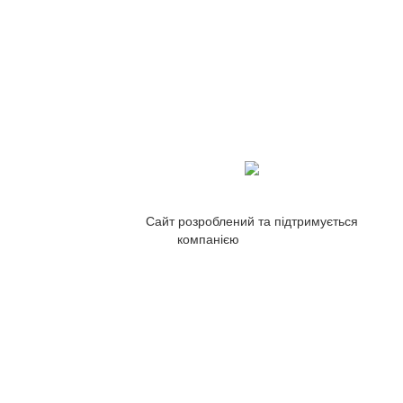
Сайт розроблений та підтримується
компанією
ZetWeb Studio