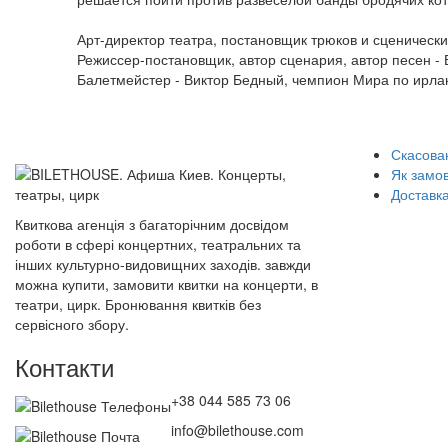
Арт-директор театра, постановщик трюков и сценически
Режиссер-постановщик, автор сценария, автор песен - 
Балетмейстер - Виктор Бедный, чемпион Мира по ирл
Скасован
Як замо
Доставка
Квиткова агенція з багаторічним досвідом
роботи в сфері концертних, театральних та
інших культурно-видовищних заходів. завжди
можна купити, замовити квитки на концерти, в
театри, цирк. Бронювання квитків без
сервісного збору.
Контакти
+38 044 585 73 06
info@bilethouse.com