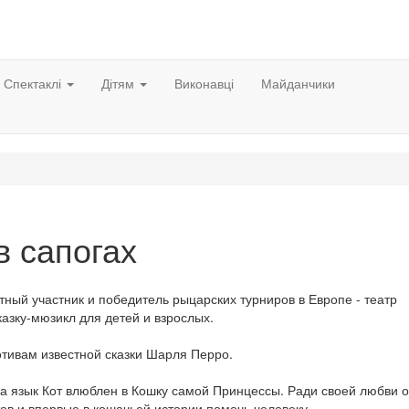
Спектаклі
Дітям
Виконавці
Майданчики
в сапогах
ный участник и победитель рыцарских турниров в Европе - театр
азку-мюзикл для детей и взрослых.
отивам известной сказки Шарля Перро.
 на язык Кот влюблен в Кошку самой Принцессы. Ради своей любви 
ов и впервые в кошачьей истории помочь человеку.