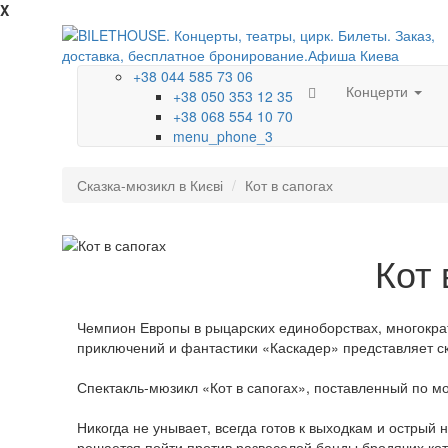
X
+38 044 585 73 06
Концерти
+38 050 353 12 35
+38 068 554 10 70
menu_phone_3
Сказка-мюзикл в Києві
Кот в сапогах
Кот 
Чемпион Европы в рыцарских единоборствах, многократ
приключений и фантастики «Каскадер» представляет ск
Спектакль-мюзикл «Кот в сапогах», поставленный по м
Никогда не унывает, всегда готов к выходкам и острый
решается пойти против развеселой банды бродячих кот