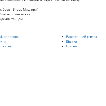
х боев - Игорь Мисливий.
Власть Кохановская.
андским танцам.
і, перенесені
Електронний квиток
вити
Відгуки
 квитків
Про нас