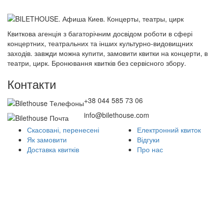
Квиткова агенція з багаторічним досвідом роботи в сфері
концертних, театральних та інших культурно-видовищних
заходів. завжди можна купити, замовити квитки на концерти, в
театри, цирк. Бронювання квитків без сервісного збору.
Контакти
+38 044 585 73 06
info@bilethouse.com
Скасовані, перенесені
Електронний квиток
Як замовити
Відгуки
Доставка квитків
Про нас