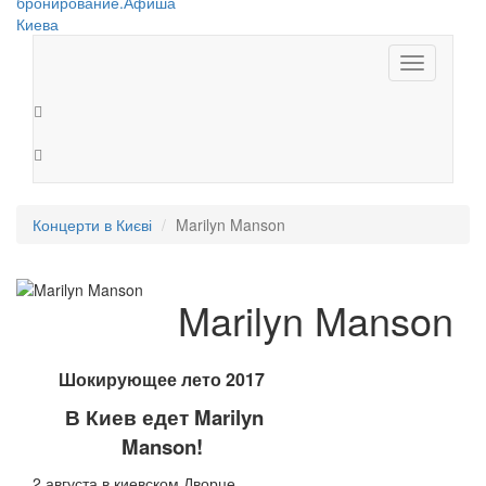
Toggle
navigation
Концерти в Києві
Marilyn Manson
Marilyn Manson
Шокирующее лето 2017
В Киев едет
Marilyn
Manson!
2 августа в киевском Дворце