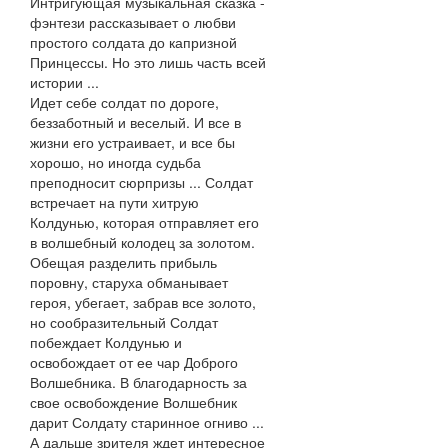
Интригующая музыкальная сказка -
фэнтези рассказывает о любви
простого солдата до капризной
Принцессы. Но это лишь часть всей
истории ...
Идет себе солдат по дороге,
беззаботный и веселый. И все в
жизни его устраивает, и все бы
хорошо, но иногда судьба
преподносит сюрпризы ... Солдат
встречает на пути хитрую
Колдунью, которая отправляет его
в волшебный колодец за золотом.
Обещая разделить прибыль
поровну, старуха обманывает
героя, убегает, забрав все золото,
но сообразительный Солдат
побеждает Колдунью и
освобождает от ее чар Доброго
Волшебника. В благодарность за
свое освобождение Волшебник
дарит Солдату старинное огниво ...
А дальше зрителя ждет интересное