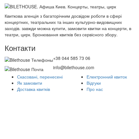
Квиткова агенція з багаторічним досвідом роботи в сфері
концертних, театральних та інших культурно-видовищних
заходів. завжди можна купити, замовити квитки на концерти, в
театри, цирк. Бронювання квитків без сервісного збору.
Контакти
+38 044 585 73 06
info@bilethouse.com
Скасовані, перенесені
Електронний квиток
Як замовити
Відгуки
Доставка квитків
Про нас