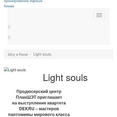
Toggle
navigation
Шоу в Києві
Light souls
Light souls
Продюсерский центр
ПланШЭТ приглашает
на выступление квартета
DEKRU – мастеров
пантомимы мирового класса