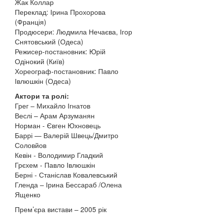
Жак Коллар
Переклад: Ірина Прохорова
(Франція)
Продюсери: Людмила Нечаєва, Ігор
Снятовський (Одеса)
Режисер-постановник: Юрій
Одінокий (Київ)
Хореограф-постановник: Павло
Івлюшкін (Одеса)
Актори та ролі:
Грег – Михайло Ігнатов
Веслі – Арам Арзуманян
Норман - Євген Юхновець
Баррі — Валерій Швець/Дмитро
Соловйов
Кевін - Володимир Гладкий
Грєхем - Павло Івлюшкін
Берні - Станіслав Ковалевський
Гленда – Ірина Бессараб /Олена
Ященко
Прем’єра вистави – 2005 рік