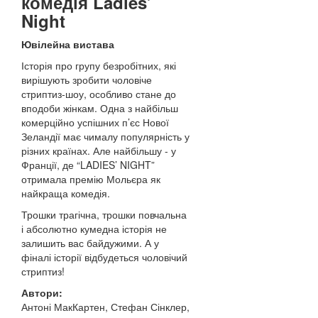
комедія Ladies’
Night
Ювілейна вистава
Історія про групу безробітних, які
вирішують зробити чоловіче
стриптиз-шоу, особливо стане до
вподоби жінкам. Одна з найбільш
комерційно успішних п’єс Нової
Зеландії має чималу популярність у
різних країнах. Але найбільшу - у
Франції, де “LADIES’ NIGHT”
отримала премію Мольєра як
найкраща комедія.
Трошки трагічна, трошки повчальна
і абсолютно кумедна історія не
залишить вас байдужими. А у
фіналі історії відбудеться чоловічий
стриптиз!
Автори:
Антоні МакКартен, Стефан Сінклер,