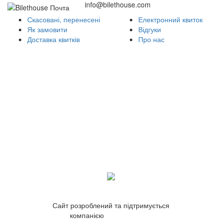
info@bilethouse.com
Скасовані, перенесені
Електронний квиток
Як замовити
Відгуки
Доставка квитків
Про нас
Сайт розроблений та підтримується
компанією
ZetWeb Studio