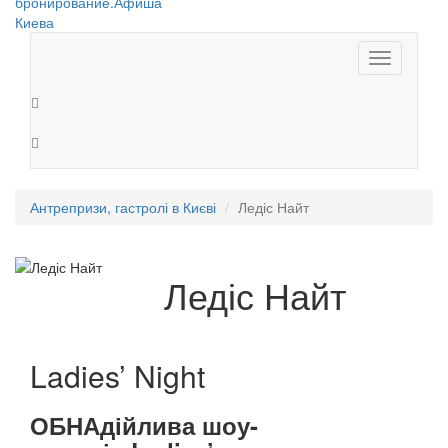
Toggle
navigation
Антрепризи, гастролі в Києві
Ледіс Найт
Ледіс Найт
Ladies’ Night
ОБНАдійлива шоу-