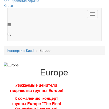
Toggle
navigation
Концерти в Києві
Europe
Europe
Уважаемые ценители
творчества группы Europe!
К сожалению, концерт
группы Europe "The Final
Countdown" отменен!