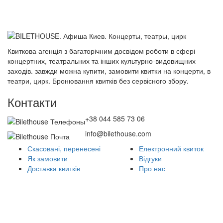
Квиткова агенція з багаторічним досвідом роботи в сфері
концертних, театральних та інших культурно-видовищних
заходів. завжди можна купити, замовити квитки на концерти, в
театри, цирк. Бронювання квитків без сервісного збору.
Контакти
+38 044 585 73 06
info@bilethouse.com
Скасовані, перенесені
Електронний квиток
Як замовити
Відгуки
Доставка квитків
Про нас