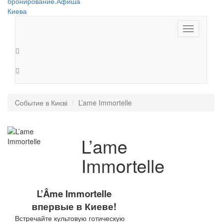
Toggle
navigation
Cобытие в Києві
L’ame Immortelle
L’ame
Immortelle
L’Âme Immortelle
впервые в Киеве!
Встречайте культовую готическую