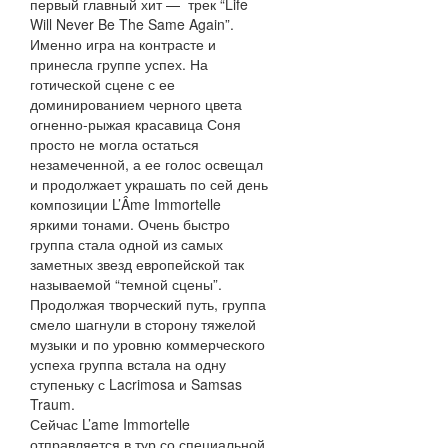
первый главный хит — трек “Life
Will Never Be The Same Again”.
Именно игра на контрасте и
принесла группе успех. На
готической сцене с ее
доминированием черного цвета
огненно-рыжая красавица Соня
просто не могла остаться
незамеченной, а ее голос освещал
и продолжает украшать по сей день
композиции L’Âme Immortelle
яркими тонами. Очень быстро
группа стала одной из самых
заметных звезд европейской так
называемой “темной сцены”.
Продолжая творческий путь, группа
смело шагнули в сторону тяжелой
музыки и по уровню коммерческого
успеха группа встала на одну
ступеньку с Lacrimosa и Samsas
Traum.
Сейчас L’ame Immortelle
отправляется в тур со специальной