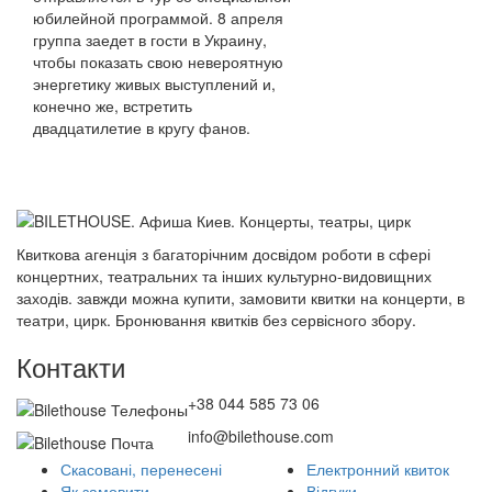
юбилейной программой. 8 апреля
группа заедет в гости в Украину,
чтобы показать свою невероятную
энергетику живых выступлений и,
конечно же, встретить
двадцатилетие в кругу фанов.
Квиткова агенція з багаторічним досвідом роботи в сфері
концертних, театральних та інших культурно-видовищних
заходів. завжди можна купити, замовити квитки на концерти, в
театри, цирк. Бронювання квитків без сервісного збору.
Контакти
+38 044 585 73 06
info@bilethouse.com
Скасовані, перенесені
Електронний квиток
Як замовити
Відгуки