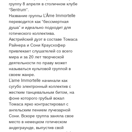
группу 8 апреля в столичном клубе
“Sentrum”.
Название группы L’Âme Immortelle
переводится как “бессмертная
душа” и идеально подходит для
готического коллектива.
Австрийский дуэт в составе Томаса
Райнера и Сони Краусхофер
привлекает слушателей со всего
мира и за 20 лет творческой
деятельности по праву может
называться культовой группой в
своем жанре.
L’ame Immortelle начинали как
сугубо электронный коллектив с
жестким танцевальным битом, на
фоне которого грубый вокал
Томаса ярко контрастировал с
ангельским пением лучезарной
Сони. Вскоре группа заняла свое
место в немецком готическом
андеграунде, выпустив свой