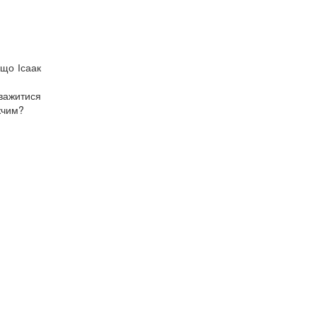
кщо Ісаак
аважитися
жчим?