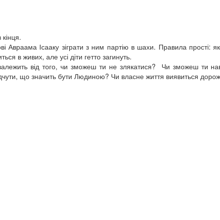
 кінця.
і Авраама Ісааку зіграти з ним партію в шахи. Правила прості: я
ься в живих, але усі діти гетто загинуть.
 залежить від того, чи зможеш ти не злякатися? Чи зможеш ти н
ідчути, що значить бути Людиною? Чи власне життя виявиться доро