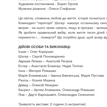
Художник-постановник - Борис Орлов
Музичне рішення - Олеся Стефаник
Ця світла, сповнена любові до життя, історія почнеться з
Комендант "території" Шогер наказує останньому синов
виграє - на нього чекає смерть, якщо ж програє - залишит
Як зробити правильний вибір, коли життя тисяч дітей
перемогти і… померти? Що потрібно душі, щоб знову в
ДІЙОВІ ОСОБИ ТА ВИКОНАВЦІ:
Ісаак – Олег Коркушко
Шогер – Сергій Пономаренко
Авраам Ліпман – Анатолій Петров
Естер – Анастасія Блажчук, Надія Тегіпко
Інна – Вікторія Ромашко
Марія Блажевська – Іванна Бжезінська, Марія Пустова
Рахіль – Ксенія Мішина
Давид – Олексій Нежурко
Касрієл – Артем Атаманюк, Олександр Ромашко
Ліза – Дар’я Баріхашвілі, Олександра Сизоненко
Тривалість вистави: 2 години (з антрактом)