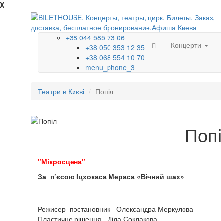
X
+38 044 585 73 06
Концерти
+38 050 353 12 35
+38 068 554 10 70
menu_phone_3
Театри в Києві
Попіл
Поп
"Мікросцена"
За п’єсою Іцхокаса Мераса «Вічний шах»
Режисер–постановник - Олександра Меркулова
Пластичне рішення - Ліда Соклакова