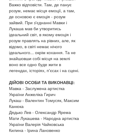
Важко відповісти. Там, де панує
розум, немає місця емоції, а там,
де основою є емоція - розум
зайвий. При з'єднанні Мавки і
Лукаша мав би утворитись
ідеальний світ, в якому емоція і
розум правлять на рівних, але, як
відомо, в світі немає нічого
ідеального... окрім кохання. Та не
знайшовши собі місця на землі
воно все одно буде жити в
легендах, історіях, п'єсах і на сцені.
ДІЙОВІ ОСОБИ ТА ВИКОНАВЦІ:
Мавка - Заслужена артистка
України Анжеліка Гирич
Лукаш - Валентин Томусяк, Максим
Канюка
Дядько Лев - Олександр Ярема
Мати Лукашева - Народна артистка
України Валерія Чайковська
Килина - Ірина Лановенко