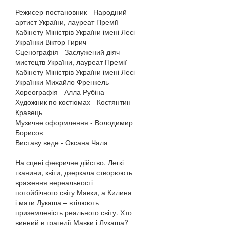
Режисер-постановник - Народний
артист України, лауреат Премії
Кабінету Міністрів України імені Лесі
Українки Віктор Гирич
Сценографія - Заслужений діяч
мистецтв України, лауреат Премії
Кабінету Міністрів України імені Лесі
Українки Михайло Френкель
Хореографія - Алла Рубіна
Художник по костюмах - Костянтин
Кравець
Музичне оформлення - Володимир
Борисов
Виставу веде - Оксана Чала
На сцені феєричне дійство. Легкі
тканини, квіти, дзеркала створюють
враження нереальності
потойбічного світу Мавки, а Килина
і мати Лукаша – втілюють
приземленість реального світу. Хто
винний в трагедії Мавки і Лукаша?