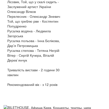
Лісовик, Той, що у скалі сидить -
Заслужений артист України
Олександр Вілков
Перелесник - Олександр Зіневич
Той, що греблю рве - Костянтин
Попудренко
Русалка водяна - Людмила
Загорська
Русалка польова - Інна Бєлікова,
Дар’я Петрожицька
Русалка степова - Тетяна Негрій
Вітер - Сергій Кучера, Віталій
Дерев`янчук
Тривалість вистави - 2 години 30
хвилин
Рекомендований вік - з 12 років