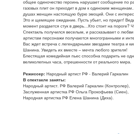
общее одиночество героинь нарушает сообщение по ра
газовых плит он приходит в дом к одиноким женщинам
душах женщин настоящую бурю эмоций. Они с интересо
Это и щемящее ожидание. Пусть убьет, но придет! Вед
момент раздается стук в дверь…Кто стоит на пороге? Ч
Спектакль получился веселым, и рассказывает о любви
артистам персонажи получаются многогранными и инт
Вас ждет встреча с легендарными звездами театра и к
Шанина. Увидеть их вместе – мечта любого зрителя!
Блестящая комедийная пьес способна подарить не од
великолепных часа, отрешенности от реального мира.
Режиссер:
Народный артист РФ - Валерий Гаркалин
В спектакле заняты:
Народный артист. РФ Валерий Гаркалин (Контролер),
Заслуженная артистка РФ Ольга Прокофьева (Сиен),
Народная артистка РФ Елена Шанина (Диха).