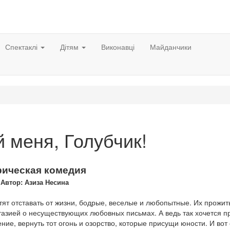
Спектаклі
Дітям
Виконавці
Майданчики
 меня, Голубчик!
рическая комедия
Автор: Азиза Несина
тят отставать от жизни, бодрые, веселые и любопытные. Их прожи
зией о несуществующих любовных письмах. А ведь так хочется п
ение, вернуть тот огонь и озорство, которые присущи юности. И во