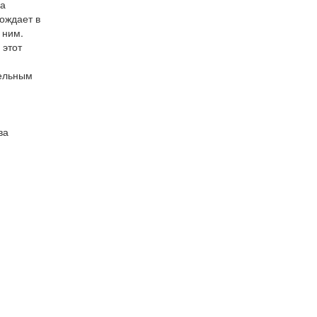
ра
ождает в
 ним.
 этот
тельным
ва