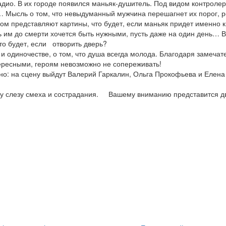
дио. В их городе появился маньяк-душитель. Под видом контроле
… Мысль о том, что невыдуманный мужчина перешагнет их порог, р
м представляют картины, что будет, если маньяк придет именно к
ь им до смерти хочется быть нужными, пусть даже на один день… В
то будет, если отворить дверь?
 и одиночестве, о том, что душа всегда молода. Благодаря замеча
ересными, героям невозможно не сопереживать!
ино: на сцену выйдут Валерий Гаркалин, Ольга Прокофьева и Елена
ну слезу смеха и сострадания. Вашему вниманию представится д