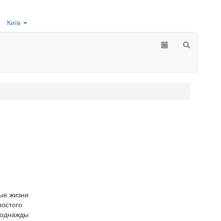
Київ
тые жизни
ростого
т однажды