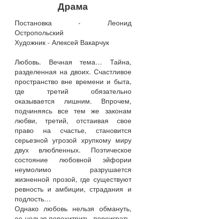
Драма
Постановка - Леонид
Остропольский
Художник - Алексей Вакарчук
Любовь. Вечная тема… Тайна,
разделенная на двоих. Счастливое
пространство вне времени и быта,
где третий обязательно
оказывается лишним. Впрочем,
подчиняясь все тем же законам
любви, третий, отстаивая свое
право на счастье, становится
серьезной угрозой хрупкому миру
двух влюбленных. Поэтическое
состояние любовной эйфории
неумолимо разрушается
жизненной прозой, где существуют
ревность и амбиции, страдания и
подлость…
Однако любовь нельзя обмануть,
ее нельзя перехитрить, переиграть.