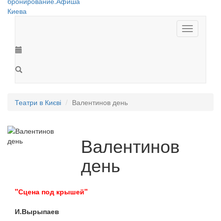
Toggle
navigation
Театри в Києві
Валентинов день
Валентинов
день
"Сцена под крышей"
И.Вырыпаев