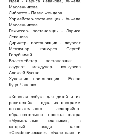
Идея - Лариса Леванова, Анжела
Масленникова
Либретто - Павел Фондера
Хормейстер-постановщик - Анжела
Масленникова
Режиссер- постановщик - Лариса
Леванова
Дирижер- постановщик - лауреат
Междунар. конкурса Сергей
Голубничий
Балетмейстер- постановщик -
лауреат междунар. конкурсов
Алексей Бусько
Художник- постановщик - Елена
Куца-Чапенко
«Хоровая азбука для детей и их
родителей» – одна из программ
познавательного лекторийно-
образовательного проекта театра
«Музыкальные классики», в
который входят также
«Симфоническая», «Балетная» и