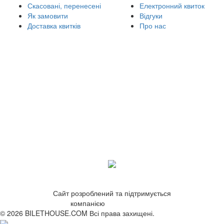
Скасовані, перенесені
Електронний квиток
Як замовити
Відгуки
Доставка квитків
Про нас
Сайт розроблений та підтримується
компанією
ZetWeb Studio
© 2026 BILETHOUSE.COM Всі права захищені.