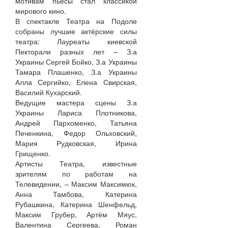
мотивам пьесы стал классикой
мирового кино.
В спектакле Театра на Подоле
собраны лучшие актёрские силы
театра: Лауреаты киевской
Пекторали разных лет – З.а
Украины Сергей Бойко, З.а Украины
Тамара Плашенко, З.а Украины
Алла Сергийко, Елена Свирская,
Василий Кухарский.
Ведущие мастера сцены З.а
Украины Лариса Плотникова,
Андрей Пархоменко, Татьяна
Печенкина, Федор Ольховский,
Мария Рудковская, Ирина
Грищенко.
Артисты Театра, известные
зрителям по работам на
Телевидении, – Максим Максимюк,
Анна Тамбова, Катерина
Рубашкина, Катерина Шенфельд,
Максим Грубер, Артём Мяус,
Валентина Сергеева, Роман