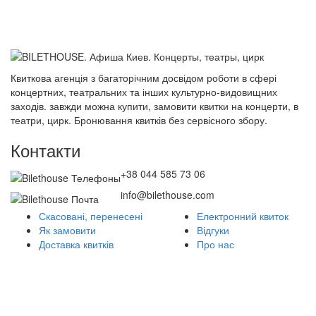
Квиткова агенція з багаторічним досвідом роботи в сфері
концертних, театральних та інших культурно-видовищних
заходів. завжди можна купити, замовити квитки на концерти, в
театри, цирк. Бронювання квитків без сервісного збору.
Контакти
+38 044 585 73 06
info@bilethouse.com
Скасовані, перенесені
Електронний квиток
Як замовити
Відгуки
Доставка квитків
Про нас