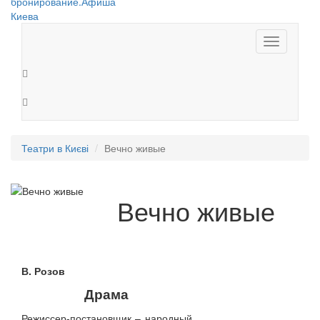
Toggle
navigation
Театри в Києві
Вечно живые
Вечно живые
В. Розов
Драма
Режиссер-постановщик – народный