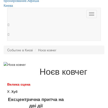
Toggle
navigation
Cобытие в Києві
Ноєв ковчег
Ноєв ковчег
Велика сцена
У. Хуб
Ексцентрична притча на
дві дії