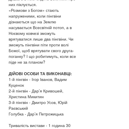
них піклується.
«Розмови з Богом» стають
напруженими, коли пінгвіни
дізнаються що на Землю
насувається Всесвітній потоп, а в
Ноєвому ковчезі зможуть
врятуватися лише два пінгвіни. Чи
зможуть пінгвіни піти проти волі
Божої, щоб врятувати свого друга-
поганку? І що робитимуть, коли все
піде не за планом?
ДІЙОВІ ОСОБИ ТА ВИКОНАВЦІ:
1-й пінгвін - Ігор Іванов, Вадим
Куценок
2-й пінгвін - Дар’я Кривошей,
Христина Микитин
3-й пінгвін - Дмитро Усов, Юрій
Раєвський
Голубка - Дар’я Петрожицька
Тривалість вистави - 1 година 30