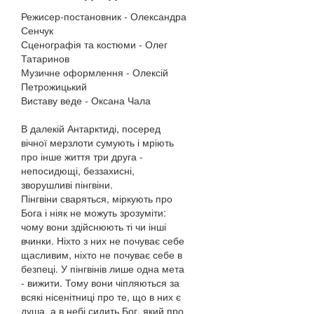
Режисер-постановник - Олександра
Сенчук
Сценографія та костюми - Олег
Татаринов
Музичне оформлення - Олексій
Петрожицький
Виставу веде - Оксана Чала
В далекій Антарктиді, посеред
вічної мерзлоти сумують і мріють
про інше життя три друга -
непосидющі, беззахисні,
зворушливі пінгвіни.
Пінгвіни сваряться, міркують про
Бога і ніяк не можуть зрозуміти:
чому вони здійснюють ті чи інші
вчинки. Ніхто з них не почуває себе
щасливим, ніхто не почуває себе в
безпеці. У пінгвінів лише одна мета
- вижити. Тому вони чіпляються за
всякі нісенітниці про те, що в них є
душа, а в небі сидить Бог, який про