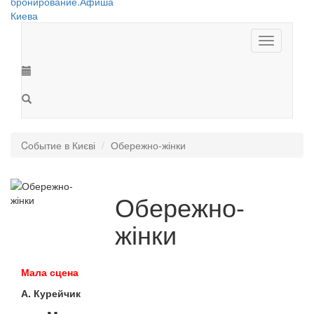
Toggle
navigation
Cобытие в Києві
Обережно-жінки
Обережно-
жінки
Мала сцена
А. Курейчик