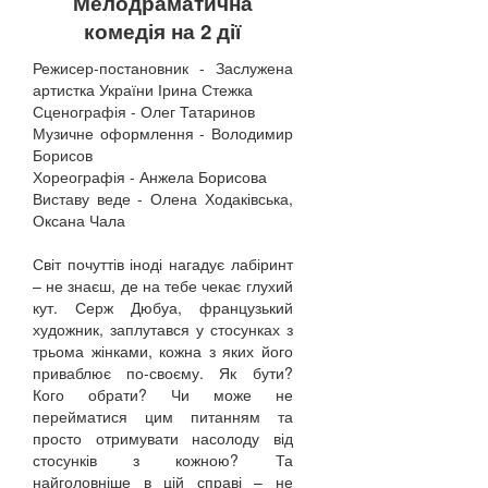
Мелодраматична
комедія на 2 дії
Режисер-постановник - Заслужена
артистка України Ірина Стежка
Сценографія - Олег Татаринов
Музичне оформлення - Володимир
Борисов
Хореографія - Анжела Борисова
Виставу веде - Олена Ходаківська,
Оксана Чала
Світ почуттів іноді нагадує лабіринт
– не знаєш, де на тебе чекає глухий
кут. Серж Дюбуа, французький
художник, заплутався у стосунках з
трьома жінками, кожна з яких його
приваблює по-своєму. Як бути?
Кого обрати? Чи може не
перейматися цим питанням та
просто отримувати насолоду від
стосунків з кожною? Та
найголовніше в цій справі – не