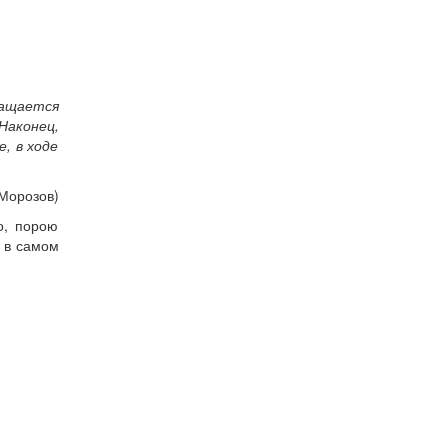
ращается
Наконец,
, в ходе
 Морозов)
о, порою
и в самом