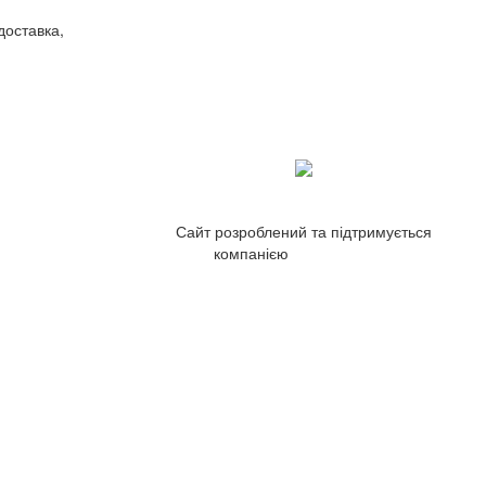
оставка,
Сайт розроблений та підтримується
компанією
ZetWeb Studio