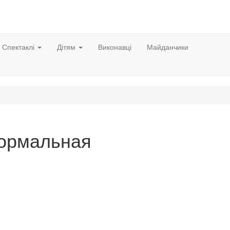
Спектаклі
Дітям
Виконавці
Майданчики
ормальная