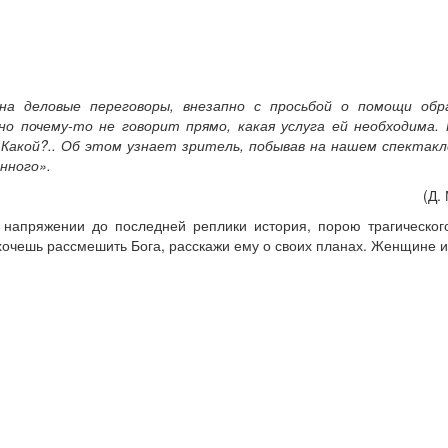
на деловые переговоры, внезапно с просьбой о помощи об
о почему-то не говорит прямо, какая услуга ей необходима. 
акой?.. Об этом узнает зритель, побывав на нашем спектакле
нного».
(Д.
 напряжении до последней реплики история, порою трагическог
хочешь рассмешить Бога, расскажи ему о своих планах. Женщине 