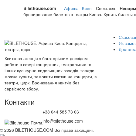
Bilethouse.com
-
Афиша Киев
. Спектакль
Ненор
бронирование билетов в театры Киева. Купить билеты 
Скасован
Як замо
Доставка
Квиткова агенція з багаторічним досвідом
роботи в сфері концертних, театральних та
інших культурно-видовищних заходів. завжди
можна купити, замовити квитки на концерти, в
театри, цирк. Бронювання квитків без
сервісного збору.
Контакти
+38 044 585 73 06
info@bilethouse.com
© 2026 BILETHOUSE.COM Всі права захищені.