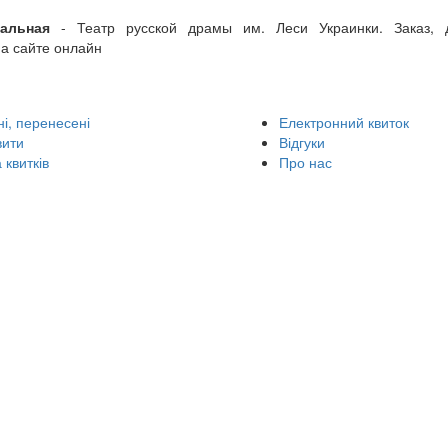
мальная
- Театр русской драмы им. Леси Украинки. Заказ, д
на сайте онлайн
і, перенесені
Електронний квиток
вити
Відгуки
 квитків
Про нас