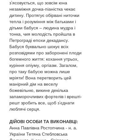
з’ясовується, що зовсім юна
незаміжня дочка-піаністка чекає
дитину. Протягує обірвані ниточки
тепла і розуміння між батьками і
дітьми бабуся – людина мудра і
тонка, чия молодість пройшла в
Петрограді епохи декадансу.
Бабуся буквально шокує всіх
розповідями про заборонені плоди
богемного життя: кохання утрьох,
куріння опіуму, оргіазм. Загалом,
про таку бабусю можна лише
мріяти! Вона перетворить цей
манірний дім на веселу
божевільню, викине декілька
запаморочливих фортелів і врешті-
решт зробить все, щоб з’єднати
люблячі серця.
ДІЙОВІ ОСОБИ ТА ВИКОНАВЦІ:
Анна Павлівна Ростопчина - н. а.
України Тетяна Стебловська