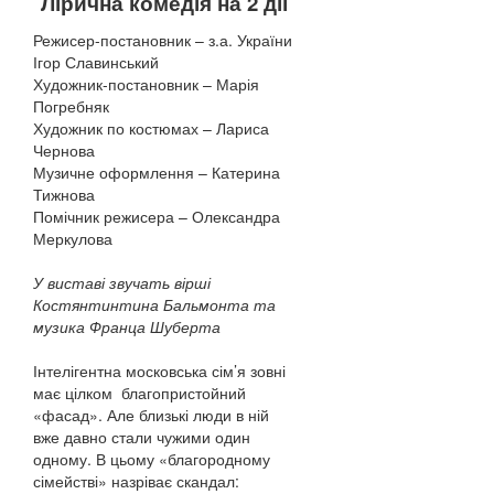
Лірична комедія на 2 дії
Режисер-постановник – з.а. України
Ігор Славинський
Художник-постановник – Марія
Погребняк
Художник по костюмах – Лариса
Чернова
Музичне оформлення – Катерина
Тижнова
Помічник режисера – Олександра
Меркулова
У виставі звучать вірші
Костянтинтина Бальмонта та
музика Франца Шуберта
Інтелігентна московська сім’я зовні
має цілком благопристойний
«фасад». Але близькі люди в ній
вже давно стали чужими один
одному. В цьому «благородному
сімействі» назріває скандал: