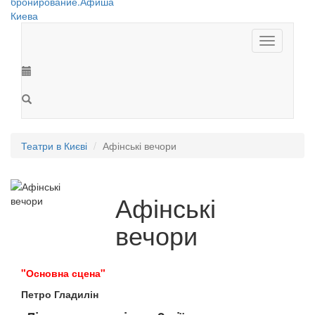
Toggle
navigation
Театри в Києві
Афінські вечори
Афінські
вечори
"Основна сцена"
Петро Гладилін