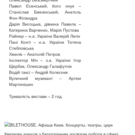
Павел Єсенський, його онук –
Станіслав Бжезінський, Анатоль
Фон-Філандра
Дарія Висоцька, дівчина Павела –
Катерина Варченко, Марія Пустова
Райнер – н.а. України Валерій Легін
Пані Конті – н.а. України Тетяна
Стебловська
Хмелік – Анатолій Петров
Інспектор Міч – з.а. України Ігор
Щербак, Олександр Галафутнік
Водій таксі – Андрій Колесник
Вуличний музикант – Артем
Мартинішин
Тривалість вистави – 2 год.
Квиткова агенція з багаторічним досвідом роботи в сфері