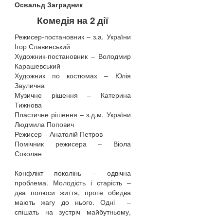
Освальд Заградник
Комедія на 2 дії
Режисер-постановник – з.а. України
Ігор Славинський
Художник-постановник – Володмир
Карашевський
Художник по костюмах – Юлія
Заулична
Музичне рішення – Катерина
Тижнова
Пластичне рішення – з.д.м. України
Людмила Попович
Режисер – Анатолій Петров
Помічник режисера – Віола
Соколан
Конфлікт поколінь – одвічна
проблема. Молодість і старість –
два полюси життя, проте обидва
мають жагу до нього. Одні –
спішать на зустріч майбутньому,