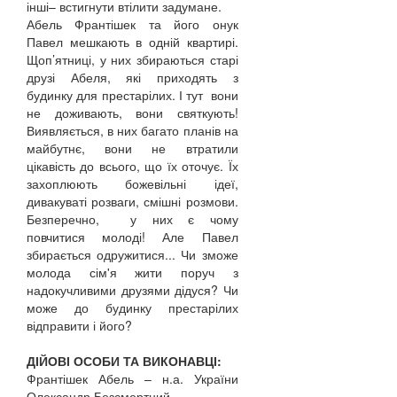
інші– встигнути втілити задумане.
Абель Франтішек та його онук
Павел мешкають в одній квартирі.
Щоп’ятниці, у них збираються старі
друзі Абеля, які приходять з
будинку для престарілих. І тут вони
не доживають, вони святкують!
Виявляється, в них багато планів на
майбутнє, вони не втратили
цікавість до всього, що їх оточує. Їх
захоплюють божевільні ідеї,
дивакуваті розваги, смішні розмови.
Безперечно, у них є чому
повчитися молоді! Але Павел
збирається одружитися... Чи зможе
молода сім'я жити поруч з
надокучливими друзями дідуся? Чи
може до будинку престарілих
відправити і його?
ДІЙОВІ ОСОБИ ТА ВИКОНАВЦІ:
Франтішек Абель – н.а. України
Олександр Безсмертний