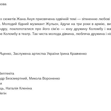
кова
их сюжетів Жана Ануя присвячена одвічній темі — зіткненню любові 
ьш. Молодий бідний музикант Жульєн, йдучи на три роки в армію, 
ндру, поклопотатися про його сім'ю — юну дружину Коломбу і ма
е Коломбу в театр. Так чиста молода дівчина, любляча дружина і н
ценко, Заслужена артистка України Ірина Кравченко
Шептекіта
андр Безсмертний, Микола Вороненко
ак
ь, Наталія Кленіна
егін