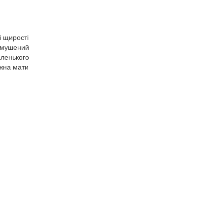
і щирості
вимушений
ленького
іжна мати