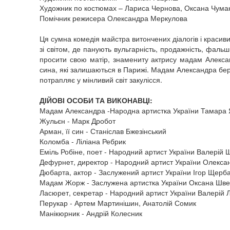
Художник по костюмах – Лариса Чернова, Оксана Чума
Помічник режисера Олександра Меркулова
Ця сумна комедія майстра витончених діалогів і красив
зі світом, де панують вульгарність, продажність, фал
просити свою матір, знамениту актрису мадам Алекса
сина, які залишаються в Парижі. Мадам Александра бер
потрапляє у мінливий світ закулісся.
ДІЙОВІ ОСОБИ ТА ВИКОНАВЦІ:
Мадам Александра -Народна артистка України Тамара Я
Жульєн - Марк Дробот
Арман, її син - Станіслав Бжезінський
Коломба - Ліліана Ребрик
Еміль Робіне, поет - Народний артист України Валерій 
Дефурнет, директор - Народний артист України Олекс
Дюбарта, актор - Заслужений артист України Ігор Щерб
Мадам Жорж - Заслужена артистка України Оксана Швец
Ласюрет, секретар - Народний артист України Валерій Л
Перукар - Артем Мартинішин, Анатолій Сомик
Манікюрник - Андрій Колесник