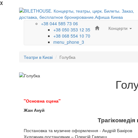
X
+38 044 585 73 06
Концерти
+38 050 353 12 35
+38 068 554 10 70
menu_phone_3
Театри в Києві
Голубка
Гол
"Основна сцена"
Жан Ануй
Трагікомедія 
Постановка та музичне оформлення - Андрій Бакіров
Художник-постановник – Олексій Гавриш