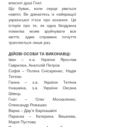
власної душі Гнат.
Що буває, коли серце рветься
навпіл, Ви дізнаєтесь із найкращої
української п'єси про кохання. Ця
історія про те, як одна бездумна
помилка може зруйнувати все
життя, адже справжнє почуття
трапляється лише раз.
ДІЙОВІ ОСОБИ ТА ВИКОНАВЦІ:
Іван – н.а. України Ярослав
Гаврилюк, Анатолій Петров
Софія – Поліна Снісаренко, Надія
Тегіпко
Ганна – з.а. України Тетяна
Ігнашкіна, з.а. України Оксана
Швець
Гнат – Олег Москаленко,
Олександр Ромашко
Варка – Дар’я Баріхашвілі
Параска – Катерина Вишнева,
Марія Пустова