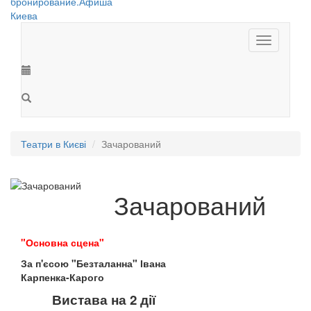
Toggle
navigation
Театри в Києві
Зачарований
Зачарований
"Основна сцена"
За п'єсою "Безталанна" Івана
Карпенка-Карого
Вистава на 2 дії