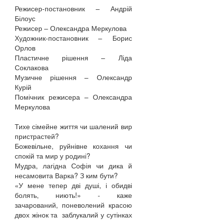
Режисер-постановник – Андрій
Білоус
Режисер – Олександра Меркулова
Художник-постановник – Борис
Орлов
Пластичне рішення – Ліда
Соклакова
Музичне рішення – Олександр
Курій
Помічник режисера – Олександра
Меркулова
Тихе сімейне життя чи шалений вир
пристрастей?
Божевільне, руйнівне кохання чи
спокій та мир у родині?
Мудра, лагідна Софія чи дика й
несамовита Варка? З ким бути?
«У мене тепер дві душі, і обидві
болять, ниють!» - каже
зачарований, поневолений красою
двох жінок та заблукалий у сутінках