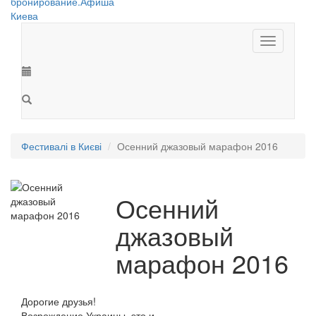
Toggle
navigation
Фестивалі в Києві
Осенний джазовый марафон 2016
Осенний
джазовый
марафон 2016
Дорогие друзья!
Возрождение Украины, это и