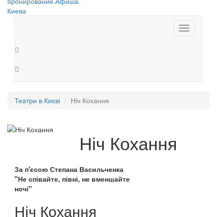
Toggle
navigation
Театри в Києві
Ніч Кохання
Ніч Кохання
За п'єсою Степана Васильченка
"Не співайте, півні, не вменшайте
ночі"
Ніч Кохання