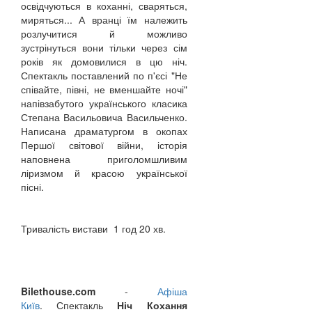
освідчуються в коханні, сваряться,
миряться... А вранці їм належить
розлучитися й можливо
зустрінуться вони тільки через сім
років як домовилися в цю ніч.
Спектакль поставлений по п'єсі "Не
співайте, півні, не вменшайте ночі"
напівзабутого українського класика
Степана Васильовича Васильченко.
Написана драматургом в окопах
Першої світової війни, історія
наповнена приголомшливим
ліризмом й красою української
пісні.
Тривалість вистави 1 год 20 хв.
Bilethouse.com
-
Афіша
Київ
. Спектакль
Ніч Кохання