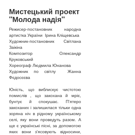
Мистецький проект
"Молода надія"
Режисер-постановник народна
артистка України Ірина Кліщевська
Художник-постановник Світлана
Заікіна
Композитор Олександр
Круковський
Хореограф Людмила Юнанова
Художник по світлу Жанна
Фєдосєєва
Юність, що виблискує чистотою
помислів , що закохана й мріє,
бунтує й спокушає. П'ятеро
закоханих і залишилася тільки одна
зоряна ніч в рідному українському
селі, яку вони проведуть разом. А
ще є українські пісні, за допомогою
яких вони з'ясовують відносини,