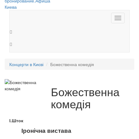
Toggle
navigation
Концерти в Києві
Божественна комедія
Божественна
комедія
І.Шток
Іронічна вистава