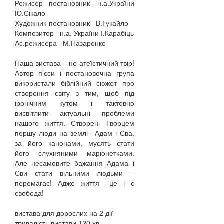
Режисер- постановник –н.а.України
Ю.Сікало
Художник-постановник –В.Гукайло
Композитор –н.а. України І.Карабіць
Ас.режисера –М.Назаренко
Наша вистава – не атеїстичний твір!
Автор п’єси і постановочна група
використали біблійний сюжет про
створення світу з тим, щоб під
іронічним кутом і тактовно
висвітлити актуальні проблеми
нашого життя. Створені Творцем
першу люди на землі –Адам і Єва,
за його канонами, мусять стати
його слухняними маріонетками.
Але несамовите бажання Адама і
Єви стати вільними людьми –
перемагає! Адже життя –це і є
свобода!
вистава для дорослих на 2 дії
тривалість вистави 120 хв