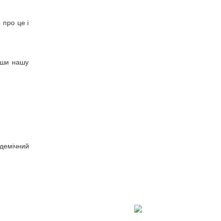
 про це і
вши нашу
адемічний