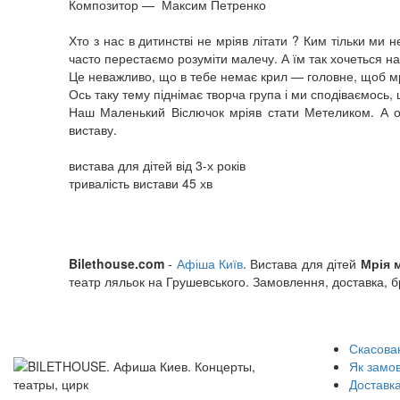
Композитор — Максим Петренко
Хто з нас в дитинстві не мріяв літати ? Ким тільки ми 
часто перестаємо розуміти малечу. А їм так хочеться на
Це неважливо, що в тебе немає крил — головне, щоб м
Ось таку тему піднімає творча група і ми сподіваємось,
Наш Маленький Віслючок мріяв стати Метеликом. А о
виставу.
вистава для дітей від 3-х років
тривалість вистави 45 хв
Bilethouse.com
-
Афіша Київ
. Вистава для дітей
Мрія 
театр ляльок на Грушевського. Замовлення, доставка, б
Скасован
Як замо
Доставка