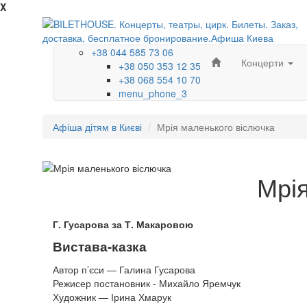
X
+38 044 585 73 06
Концерти
+38 050 353 12 35
+38 068 554 10 70
menu_phone_3
Афіша дітям в Києві
Мрія маленького віслючка
Мрія
Г. Гусарова за Т. Макаровою
Вистава-казка
Автор п’єси — Галина Гусарова
Режисер постановник - Михайло Яремчук
Художник — Ірина Хмарук