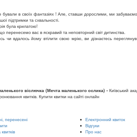
не бували в своїх фантазіях ! Але, ставши дорослими, ми забуваємо
шої підтримки та схвальності.
рія була крилатою!
 що перенесемо вас в яскравий та неповторний світ дитинства.
сь чи вдалось йому втілити свою мрію, ви дізнаєтесь перегляну
маленького віслючка (Мечта маленького ослика) -
Київський ак
ронювання квитків. Купити квитки на сайті онлайн
і, перенесені
Електронний квиток
вити
Відгуки
 квитків
Про нас