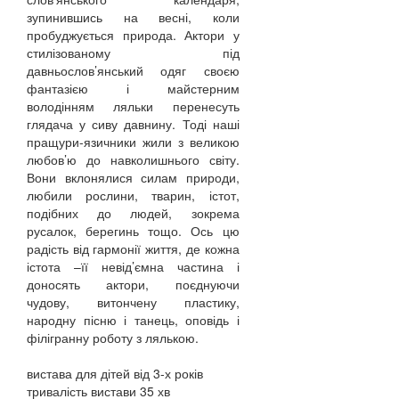
зупинившись на весні, коли
пробуджується природа. Актори у
стилізованому під
давньослов’янський одяг своєю
фантазією і майстерним
володінням ляльки перенесуть
глядача у сиву давнину. Тоді наші
пращури-язичники жили з великою
любов’ю до навколишнього світу.
Вони вклонялися силам природи,
любили рослини, тварин, істот,
подібних до людей, зокрема
русалок, берегинь тощо. Ось цю
радість від гармонії життя, де кожна
істота –її невід’ємна частина і
доносять актори, поєднуючи
чудову, витончену пластику,
народну пісню і танець, оповідь і
філігранну роботу з лялькою.
вистава для дітей від 3-х років
тривалість вистави 35 хв