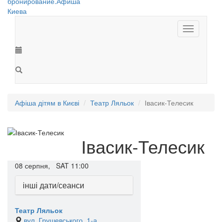
Toggle
navigation
Афіша дітям в Києві
Театр Ляльок
Івасик-Телесик
Івасик-Телесик
08
серпня,
SAT
11:00
інші дати/сеанси
Театр Ляльок
вул. Грушевського, 1-а