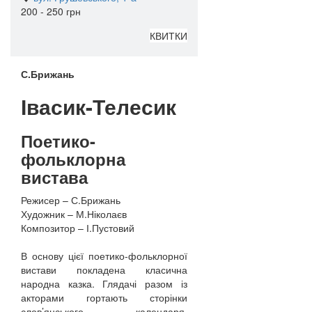
200 - 250 грн
КВИТКИ
С.Брижань
Івасик-Телесик
Поетико-
фольклорна
вистава
Режисер – С.Брижань
Художник – М.Ніколаєв
Композитор – І.Пустовий
В основу цієї поетико-фольклорної
вистави покладена класична
народна казка. Глядачі разом із
акторами гортають сторінки
слов’янського календаря,