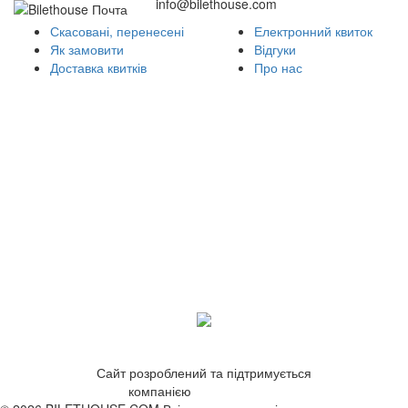
info@bilethouse.com
Скасовані, перенесені
Електронний квиток
Як замовити
Відгуки
Доставка квитків
Про нас
Сайт розроблений та підтримується
компанією
ZetWeb Studio