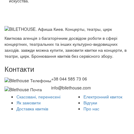
искусства.
Квиткова агенція з багаторічним досвідом роботи в сфері
концертних, театральних та інших культурно-видовищних
заходів. завжди можна купити, замовити квитки на концерти, в
театри, цирк. Бронювання квитків без сервісного збору.
Контакти
+38 044 585 73 06
info@bilethouse.com
Скасовані, перенесені
Електронний квиток
Як замовити
Відгуки
Доставка квитків
Про нас