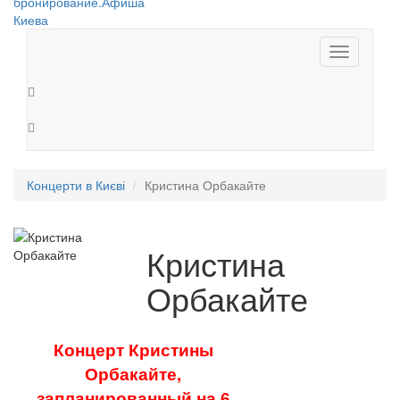
Toggle
navigation
Концерти в Києві
Кристина Орбакайте
Кристина
Орбакайте
Концерт Кристины
Орбакайте,
запланированный на 6