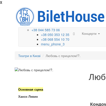
X
+38 044 585 73 06
Концерти
+38 050 353 12 35
+38 068 554 10 70
menu_phone_3
Театри в Києві
Любовь с прицелом!?.
Люб
Основная сцена
Ханох Левин
Кондо