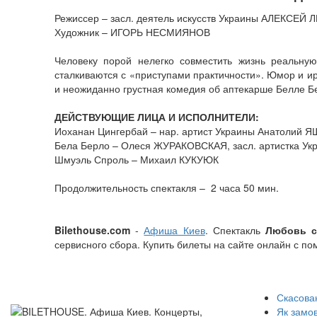
Режиссер – засл. деятель искусств Украины АЛЕКСЕЙ
Художник – ИГОРЬ НЕСМИЯНОВ
Человеку порой нелегко совместить жизнь реальну
сталкиваются с «приступами практичности». Юмор и и
и неожиданно грустная комедия об аптекарше Белле Бе
ДЕЙСТВУЮЩИЕ ЛИЦА И ИСПОЛНИТЕЛИ:
Иоханан Цингербай – нар. артист Украины Анатолий 
Бела Берло – Олеся ЖУРАКОВСКАЯ, засл. артистка У
Шмуэль Спроль – Михаил КУКУЮК
Продолжительность спектакля – 2 часа 50 мин.
Bilethouse.com
-
Афиша Киев
. Спектакль
Любовь с
сервисного сбора. Купить билеты на сайте онлайн с п
Скасован
Як замо