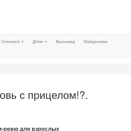
Спектаклі
Дітям
Виконавці
Майданчики
овь с прицелом!?.
м-ревю для взрослых