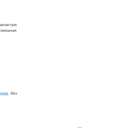
зачастую
 смешная
иева
без