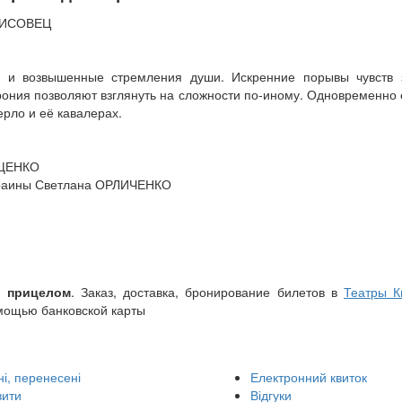
 ЛИСОВЕЦ
ю и возвышенные стремления души. Искренние порывы чувств 
рония позволяют взглянуть на сложности по-иному. Одновременно
рло и её кавалерах.
ЯЩЕНКО
краины Светлана ОРЛИЧЕНКО
 прицелом
. Заказ, доставка, бронирование билетов в
Театры К
омощью банковской карты
і, перенесені
Електронний квиток
вити
Відгуки