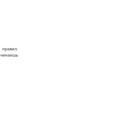
 правил.
ачинаешь