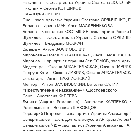
Никулина – засл. артистка Украины Светлана ЗОЛОТЬ
Никулин – Сергей КОРШИКОВ
Он – Юрий ЛИТВИН
Она – засл. артистка Украины Светлана ОРЛИЧЕНКО, 
Беляева – Ирина МАК, Алла МАСЛЕННИКОВА
Беляев – Константин КОСТЫШИН, засл. артист Росси
Шумилова – засл. артистка Украины Светлана ОРЛИЧЕ
Шумилов – Владимир МОВЧАН
Валера – Антон ВАХЛИОВСКИЙ
Миронова – Олеся ЖУРАКОВСКАЯ, Леся САМАЕВА, С
Миронов – нар. артист Украины Лев СОМОВ, засл. а
Медсестра – Оксана АРХАНГЕЛЬСКАЯ, Оксана ЛАВРИК
Подруга Кати – Оксана ЛАВРИК, Оксана АРХАНГЕЛЬС
Секретарь – Антон ВАХЛИОВСКИЙ
Монтер – Антон ВАХЛИОВСКИЙ, Виталий САЛИЙ
«Преступление и наказание» Ф.Достоевского
Соня – Анастасия КИРЕЕВА
Дуняша (Авдотья Романовна) – Анастасия КАРПЕНКО
Раскольников – Вячеслав ШЕХОВЦОВ
Порфирий Петрович – засл.артист Украины Александ
Свидригайлов – засл. деятель искусств АР Крым Ахте
Свидригайлов №2 – засл.артист Украины Александр 
Женщина из сна – Алена ЗАВГОРОДНЯЯ