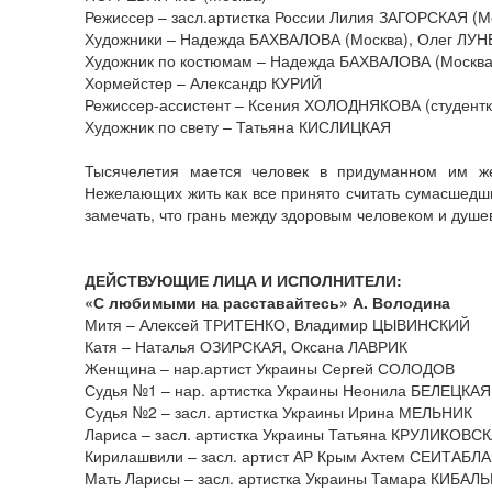
Режиссер – засл.артистка России Лилия ЗАГОРСКАЯ (М
Художники – Надежда БАХВАЛОВА (Москва), Олег ЛУН
Художник по костюмам – Надежда БАХВАЛОВА (Москв
Хормейстер – Александр КУРИЙ
Режиссер-ассистент – Ксения ХОЛОДНЯКОВА (студентка
Художник по свету – Татьяна КИСЛИЦКАЯ
Тысячелетия мается человек в придуманном им же
Нежелающих жить как все принято считать сумасшедш
замечать, что грань между здоровым человеком и душе
ДЕЙСТВУЮЩИЕ ЛИЦА И ИСПОЛНИТЕЛИ:
«С любимыми на расставайтесь» А. Володина
Митя – Алексей ТРИТЕНКО, Владимир ЦЫВИНСКИЙ
Катя – Наталья ОЗИРСКАЯ, Оксана ЛАВРИК
Женщина – нар.артист Украины Сергей СОЛОДОВ
Судья №1 – нар. артистка Украины Неонила БЕЛЕЦКА
Судья №2 – засл. артистка Украины Ирина МЕЛЬНИК
Лариса – засл. артистка Украины Татьяна КРУЛИКОВС
Кирилашвили – засл. артист АР Крым Ахтем СЕИТАБЛ
Мать Ларисы – засл. артистка Украины Тамара КИБА