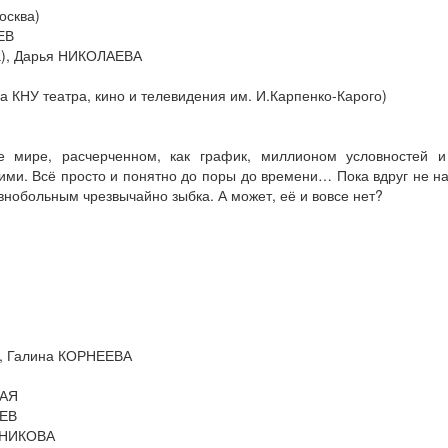
осква)
ЕВ
а), Дарья НИКОЛАЕВА
 КНУ театра, кино и телевидения им. И.Карпенко-Карого)
 мире, расчерченном, как график, миллионом условностей и
ими. Всё просто и понятно до поры до времени… Пока вдруг не н
внобольным чрезвычайно зыбка. А может, её и вовсе нет?
Я, Галина КОРНЕЕВА
КАЯ
АЕВ
ЛЬНИКОВА