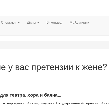
Спектаклі
Дітям
Виконавці
Майданчики
е у вас претензии к жене?
ля театра, хора и баяна...
я – нар.артист России, лауреат Государственной премии Рос