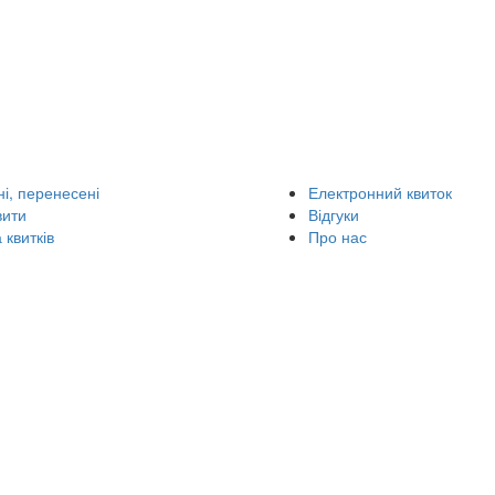
і, перенесені
Електронний квиток
вити
Відгуки
 квитків
Про нас