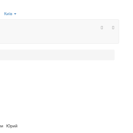
Київ
сии Юрий