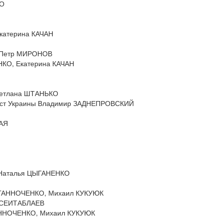
КО
Екатерина КАЧАН
и Петр МИРОНОВ
НКО, Екатерина КАЧАН
ветлана ШТАНЬКО
ртист Украины Владимир ЗАДНЕПРОВСКИЙ
КАЯ
, Наталья ЦЫГАНЕНКО
р ГАННОЧЕНКО, Михаил КУКУЮК
м СЕИТАБЛАЕВ
ГАННОЧЕНКО, Михаил КУКУЮК