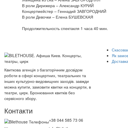
В роли Дирижера – Александр КУРИЙ
Концертмейстер – Геннадий ЗАВГОРОДНИЙ
В роли Девочки – Елена БУШЕВСКАЯ
Продолжительность спектакля 1 часа 40 мин.
Скасован
Як замо
Доставка
Квиткова агенція з багаторічним досвідом
роботи в сфері концертних, театральних та
інших культурно-видовищних заходів. завжди
можна купити, замовити квитки на концерти, в
театри, цирк. Бронювання квитків без
сервісного збору.
Контакти
+38 044 585 73 06