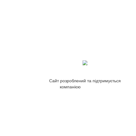
Сайт розроблений та підтримується
компанією
ZetWeb Studio