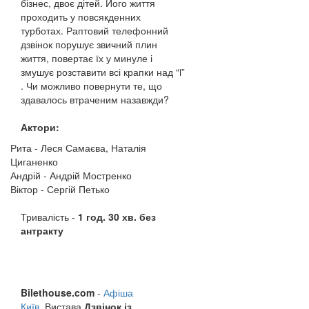
бізнес, двоє дітей. Його життя
проходить у повсякденних
турботах. Раптовий телефонний
дзвінок порушує звичний плин
життя, повертає їх у минуле і
змушує розставити всі крапки над “i”
. Чи можливо повернути те, що
здавалось втраченим назавжди?
Актори:
Рита - Леся Самаєва, Наталія
Циганенко
Андрій - Андрій Мостренко
Віктор - Сергій Петько
Тривалість -
1 год. 30 хв. без
антракту
Bilethouse.com
-
Афіша
Київ
. Вистава
Дзвінок із