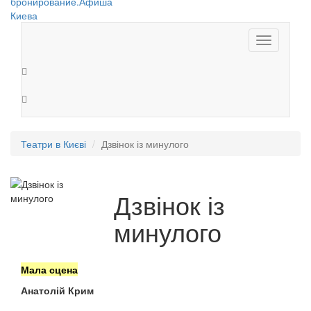
Toggle
navigation
Театри в Києві
Дзвінок із минулого
Дзвінок із
минулого
Мала сцена
Анатолій Крим