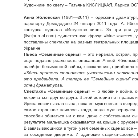
Художники по свету – Татьяна КИСЛИЦКАЯ, Лариса 
Анна Яблонская
(1981—2011) – одесский драматург, 
аэропорту Домодедово 24 января 2011 года. А. Ябло
конкурса журнала «Искусство кино». За три дня 
(livejournal.com) единственную фразу: «Мне кажется
поставлены спектакли на разных театральных площадка
Украине.
Пьеса «Семейные сцены»
– это нервная, острая, п
еще недавно реальность описанная Анной Яблонской
шлейфе безымянной войны, к сожалению, приобрела ко
«Здесь зрители становятся участниками навязанно
это предвидела. А теперь ее "Семейные сцены" пок
отец драматурга.
Спектакль «Семейные сцены»
– о любви и войне, о
докричаться друг до друга. В этой истории нет правых 
Ирина воспитывала сына, пока ее муж воевал в очередн
самое страшное началось тогда, когда муж вернулся.
способен общаться ни с кем, даже с собственным сы
результате мальчишка оказывается на крыше с оружием
В завязывающихся в тугой узел семейных сценах все – 
за соседними дверями. И одинокие старики-соседи.