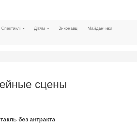
Спектаклі
Дітям
Виконавці
Майданчики
ейные сцены
такль без антракта