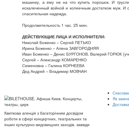
машинку, а ему не на что купить порошок. И трус
искалеченный войной и копеечным достатком муж. И с
спасительная надежда.
Продолжительность 1 час. 25 мин.
ДЕЙСТВУЮЩИЕ ЛИЦА И ИСПОЛНИТЕЛИ:
Николай Боженко – Сергей ПЕТЬКО
Ирина Боженко – Алена ЗАВГОРОДНЯЯ
Иван Боженко – Денис БУРГОНОВ, Валерий ГОРЮК (у
Сергей – Александр КОМАРЕНКО
Семеновна – Галина КОРНЕЕВА
Дед Андрей – Владимир МОВЧАН
Скасован
Як замо
Доставка
Квиткова агенція з багаторічним досвідом
роботи в сфері концертних, театральних та
інших культурно-видовищних заходів. завжди