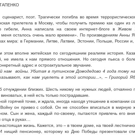
ОСТАПЕНКО
сценарист, поэт. Трагически погибла во время террористическог
нская прилетела в Москву, чтобы получить премию как один из л
до гибели, Анна написала на своем интернет-блоге в Живом
, у меня осталось очень мало времени». По произведениям Анны Я
х мира: в Германии, Литве, Латвии, Эстонии, Польше, России и,
ри этом вполне житейская по сегодняшним реалиям история. Каза
, не имела к нам прямого отношения. Но сегодня пьеса о бол
нкретный адрес и остроактуальное звучание.
й нам войны. Убитая в путинском Домодедово 4 года тому на
азывают, как нам уцелеть в этой истории...», – Григорий Яб
б отчуждении близких. Шесть никому не нужных людей, отчаянно 
и виноватых, в ней есть только пострадавшие.
ой горячей точке, и ждала, иногда находя утешение в компании с
 Войну он привез с собой. Он не способен вписаться в мирную ж
ном. Сын и жена, каждый по-своему, пытаются привлечь его вни
 отца в руках…
настоящая жизнь. Кажется, это – в твоем доме, на твоей лестнично
 И нищий пенсионер, которому ко Дню Победы презентовали ст