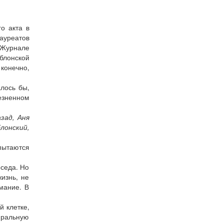
о акта в
ауреатов
 Журнале
блонской
 конечно,
лось бы,
езненном
зад, Аня
лонский,
пытаются
оседа. Но
изнь, не
мание. В
й клетке,
иральную