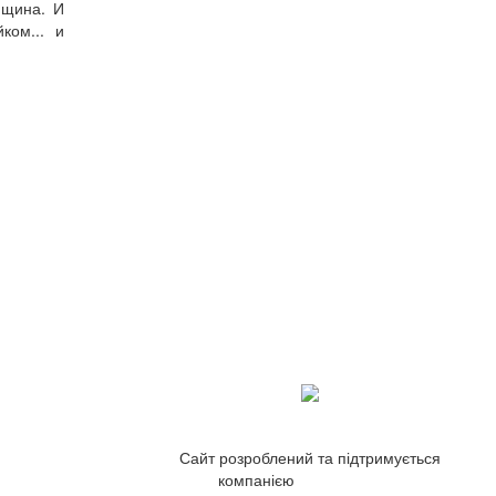
нщина. И
ком... и
Сайт розроблений та підтримується
компанією
ZetWeb Studio