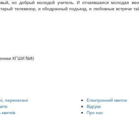
ливый, но добрый молодой учитель. И отчаявшаяся молодая же
тарый телевизор, и ободранный подъезд, и любовные встречи тай
ченики КГШИ №8)
і, перенесені
Електронний квиток
вити
Відгуки
 квитків
Про нас