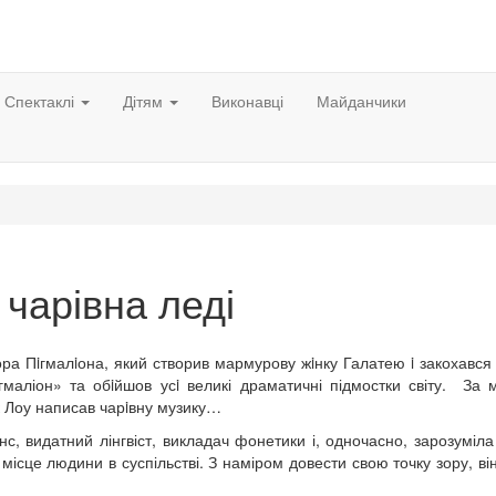
Спектаклі
Дітям
Виконавці
Майданчики
чарівна леді
ра Пiгмалiона, який створив мармурову жiнку Галатею i закохався
гмаліон» та обiйшов усi великі драматичні підмостки світу. За
к Лоу написав чарiвну музику…
нс, видатний лінгвіст, викладач фонетики і, одночасно, зарозуміл
місце людини в суспільстві. З наміром довести свою точку зору, ві