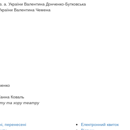
з. а. України Валентина Донченко-Бутковська
. України Валентина Чемена
вченко
 Ганна Коваль
лету та хору театру
і, перенесені
Електронний квиток