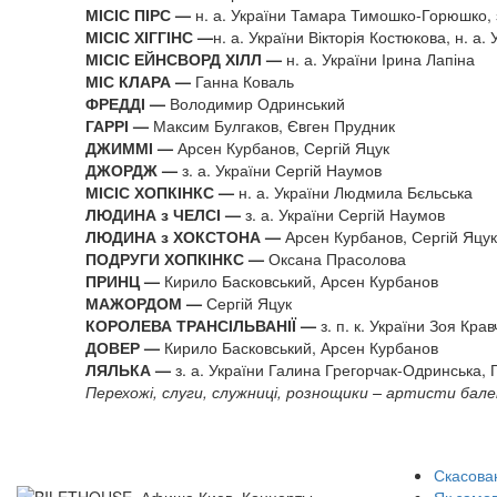
МІСІС ПІРС —
н. а. України Тамара Тимошко-Горюшко, 
МІСІС ХІГГІНС —
н. а. України Вікторія Костюкова, н. а
МІСІС ЕЙНСВОРД ХІЛЛ —
н. а. України Ірина Лапіна
МІС КЛАРА —
Ганна Коваль
ФРЕДДІ —
Володимир Одринський
ГАРРІ —
Максим Булгаков, Євген Прудник
ДЖИММІ —
Арсен Курбанов, Сергій Яцук
ДЖОРДЖ —
з. а. України Сергій Наумов
МІСІС ХОПКІНКС —
н. а. України Людмила Бєльська
ЛЮДИНА з ЧЕЛСІ —
з. а. України Сергій Наумов
ЛЮДИНА з ХОКСТОНА —
Арсен Курбанов, Сергій Яцук
ПОДРУГИ ХОПКІНКС —
Оксана Прасолова
ПРИНЦ —
Кирило Басковський, Арсен Курбанов
МАЖОРДОМ —
Сергій Яцук
КОРОЛЕВА ТРАНСІЛЬВАНІЇ —
з. п. к. України Зоя Кра
ДОВЕР —
Кирило Басковський, Арсен Курбанов
ЛЯЛЬКА —
з. а. України Галина Грегорчак-Одринська,
Перехожі, слуги, служниці, рознощики – артисти ба
Скасован