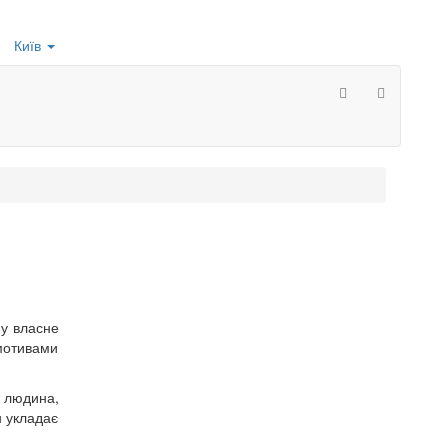
Київ
 у власне
 мотивами
а людина,
н укладає