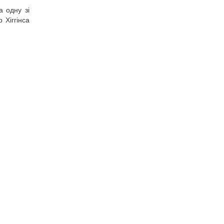
а одну зі
 Хіггінса