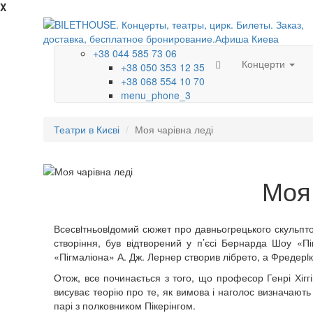
X
+38 044 585 73 06
Концерти
+38 050 353 12 35
+38 068 554 10 70
menu_phone_3
Театри в Києві
Моя чарівна леді
Моя 
Всесвiтньовiдомий сюжет про давньогрецького скульпто
створіння, був відтворений у п’єсі Бернарда Шоу «Пі
«Пігмаліона» А. Дж. Лернер створив лібрето, а Фредерi
Отож, все починається з того, що професор Генрі Хіггі
висуває теорію про те, як вимова і наголос визначають 
парі з полковником Пікерінгом.