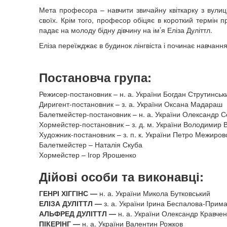
Мета професора – навчити звичайну квіткарку з вулиці
своїх. Крім того, професор обіцяє в короткий термін 
падає на молоду бідну дівчину на ім’я Еліза Дуліттл.
Еліза переїжджає в будинок лінгвіста і починає навчан
Постановча група:
Режисер-постановник – н. а. України Богдан Струтинськ
Диригент-постановник – з. а. України Оксана Мадараш
Балетмейстер-постановник – н. а. України Олександр С
Хормейстер-постановник – з. д. м. України Володимир 
Художник-постановник – з. п. к. України Петро Межиров
Балетмейстер – Наталія Скуба
Хормейстер – Ігор Ярошенко
Дійові особи та виконавці:
ГЕНРІ ХІГГІНС —
н. а. України Микола Бутковський
ЕЛІЗА ДУЛІТТЛ —
з. а. України Ірина Беспалова-Прима
АЛЬФРЕД ДУЛІТТЛ —
н. а. України Олександр Кравче
ПІКЕРІНГ —
н. а. України Валентин Рожков