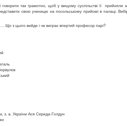
 говорити так грамотно, щоб у вищому суспільстві її прийняли з
представити свою ученицю на посольському прийомі в палаці. Вибір
ня… Що з цього вийде і чи виграє впертий професор парі?
ий
егаль
Ворвулєв
ський
к, з. а. України Ася Середа-Голдун
нко